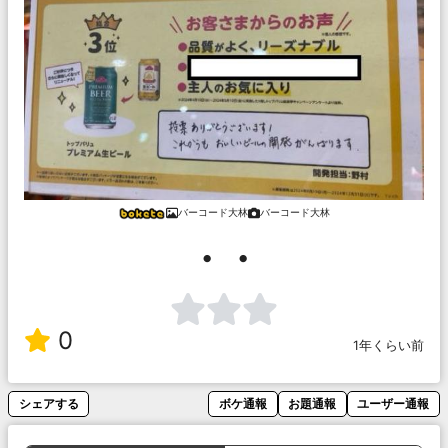
バーコード大林
バーコード大林
・・
0
1年くらい前
シェアする
ボケ通報
お題通報
ユーザー通報