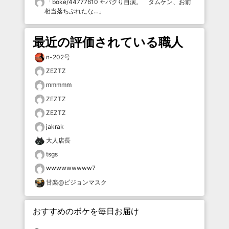
「
boke/44777610 ←パクり自演。 タムケン、お前
相当落ちぶれたな…
」
最近の評価されている職人
n-202号
ZEZTZ
mmmmm
ZEZTZ
ZEZTZ
jakrak
大人店長
tsgs
wwwwwwwww7
甘楽@ピジョンマスク
おすすめのボケを毎日お届け