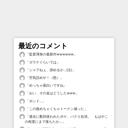
最近のコメント
「
監督渾身の最新作wwwwww
」
「
ガラケぐらいでは
」
「
シャアねぇ、諦めるか…(泣)
」
「
空気読めや！（怒）
」
「
めっちゃ面白いですね
」
「
おい、その金はどうしたwww
」
「
ポンド…
」
「
この後めちゃくちゃトークン減った
」
「
過去に数回使われたボケ、パクり自演。 もはやこ
の程度にまで落ちたか…
」