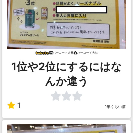
バーコード大林
バーコード大林
1位や2位にするにはな
んか違う
1
1年くらい前