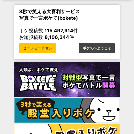
3秒で笑える大喜利サービス
写真で一言ボケて(bokete)
ボケ投稿数
115,497,914
件
お題投稿数
8,106,244
件
セーフモード オン
ボケてへようこそ