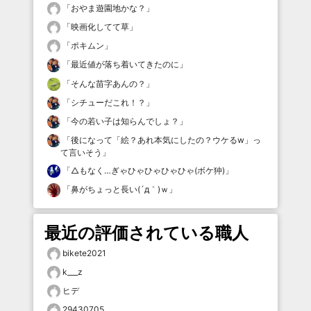
「
おやま遊園地かな？
」
「
映画化してて草
」
「
ポキムン
」
「
最近値が落ち着いてきたのに
」
「
そんな苗字あんの？
」
「
シチューだこれ！？
」
「
今の若い子は知らんでしょ？
」
「
後になって「絵？あれ本気にしたの？ウケるw」っ
て言いそう
」
「
△もなく…ぎゃひゃひゃひゃひゃ(ボケ狆)
」
「
鼻がちょっと長い(´д｀)ｗ
」
最近の評価されている職人
bikete2021
k___z
ヒデ
29430705