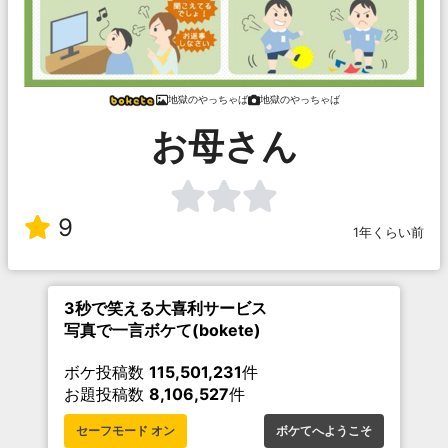
地獄のやっちゃば
地獄のやっちゃば
お母さん
9
1年くらい前
3秒で笑える大喜利サービス
写真で一言ボケて(bokete)
ボケ投稿数
115,501,231
件
お題投稿数
8,106,527
件
セーフモード オン
ボケてへようこそ