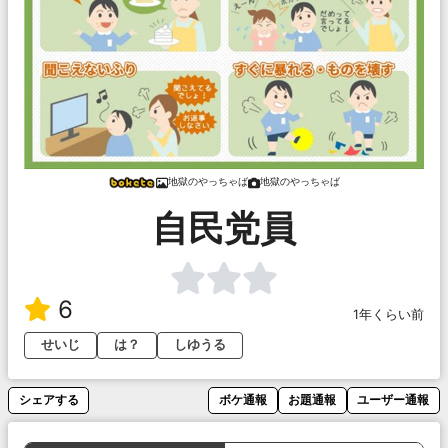
地獄のやっちゃば
地獄のやっちゃば
自民党員
6
1年くらい前
せいじ
は？
しゆうる
シェアする
ボケ通報
お題通報
ユーザー通報