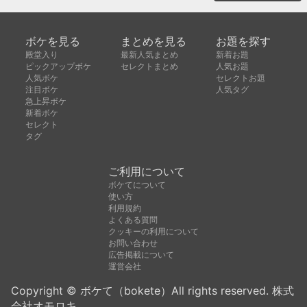
ボケを見る
まとめを見る
お題を探す
殿堂入り
最新人気まとめ
新着お題
ピックアップボケ
セレクトまとめ
人気お題
人気ボケ
セレクトお題
注目ボケ
人気タグ
急上昇ボケ
新着ボケ
セレクト
タグ
ご利用について
ボケてについて
使い方
利用規約
よくある質問
クッキーの利用について
お問い合わせ
広告掲載について
運営会社
Copyright © ボケて（bokete）All rights reserved. 株式
会社オモロキ