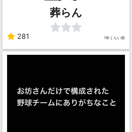
葬らん
281
1年くらい前