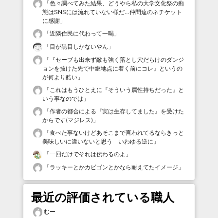
「
色々調べてみた結果、どうやら私の大学文化祭の痴
態はSNSには流れていない様だ…仲間達のネチケット
に感謝
」
「
近隣住民に代わって一喝
」
「
目が黒目しかないやん
」
「
『セーブも出来ず敵も強く落とし穴だらけのダンジ
ョンを抜けた先で中継地点に着く前にコレ』というの
が何より酷い
」
「
これはもうひとえに『そういう属性持ちだった』と
いう事なのでは
」
「
作者の都合による『実は生存してました』を受けた
からです(マジレス)
」
「
食べた事ないけどあそこまで言われてるならきっと
美味しいに違いないと思う いわゆる逆に
」
「
一回だけでそれは伝わるのよ
」
「
ラッキーとかカビゴンとかなら耐えてたイメージ
」
最近の評価されている職人
むー