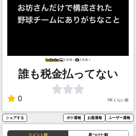
人生色々
人生色々
誰も税金払ってない
0
1年くらい前
シェアする
ボケ通報
お題通報
ユーザー通報
コメント順
星つけた順