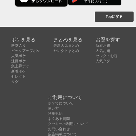
Topに戻る
ボケを見る
まとめを見る
お題を探す
殿堂入り
最新人気まとめ
新着お題
ピックアップボケ
セレクトまとめ
人気お題
人気ボケ
セレクトお題
注目ボケ
人気タグ
急上昇ボケ
新着ボケ
セレクト
タグ
ご利用について
ボケてについて
使い方
利用規約
よくある質問
クッキーの利用について
お問い合わせ
広告掲載について