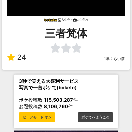
人生色々
人生色々
三者梵体
24
1年くらい前
3秒で笑える大喜利サービス
写真で一言ボケて(bokete)
ボケ投稿数
115,503,287
件
お題投稿数
8,106,760
件
セーフモード オン
ボケてへようこそ