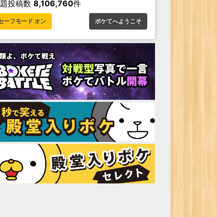
お題投稿数
8,106,760
件
セーフモード オン
ボケてへようこそ