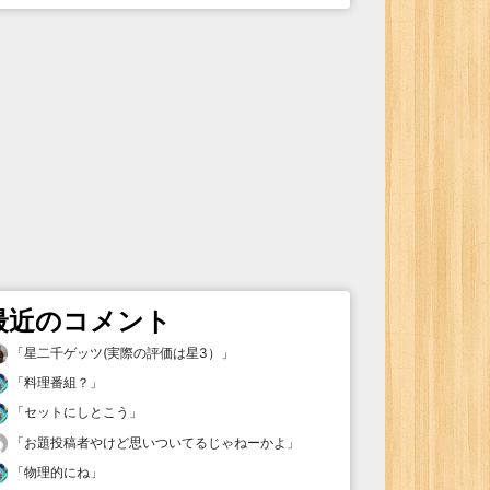
最近のコメント
「
星二千ゲッツ(実際の評価は星3）
」
「
料理番組？
」
「
セットにしとこう
」
「
お題投稿者やけど思いついてるじゃねーかよ
」
「
物理的にね
」