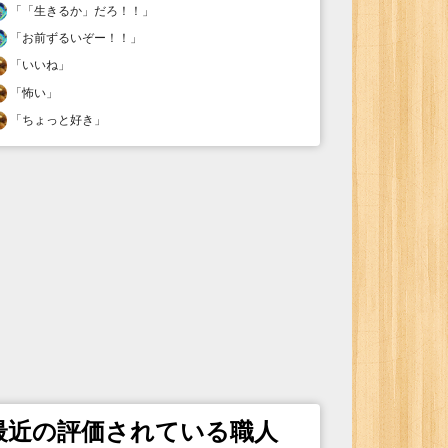
「
「生きるか」だろ！！
」
「
お前ずるいぞー！！
」
「
いいね
」
「
怖い
」
「
ちょっと好き
」
最近の評価されている職人