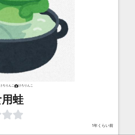
けろりんこ
けろりんこ
食用蛙
1年くらい前