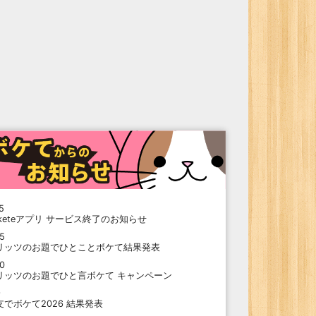
5
oketeアプリ サービス終了のお知らせ
15
リッツのお題でひとことボケて結果発表
10
リッツのお題でひと言ボケて キャンペーン
9
支でボケて2026 結果発表