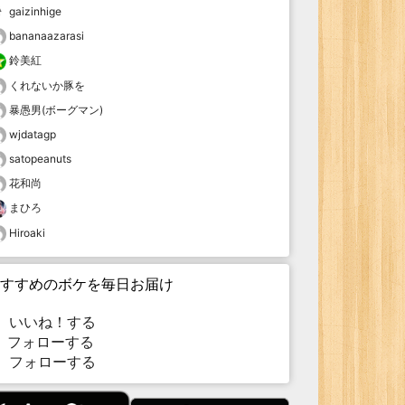
gaizinhige
bananaazarasi
鈴美紅
くれないか豚を
暴愚男(ボーグマン)
wjdatagp
satopeanuts
花和尚
まひろ
Hiroaki
すすめのボケを毎日お届け
いいね！する
フォローする
フォローする