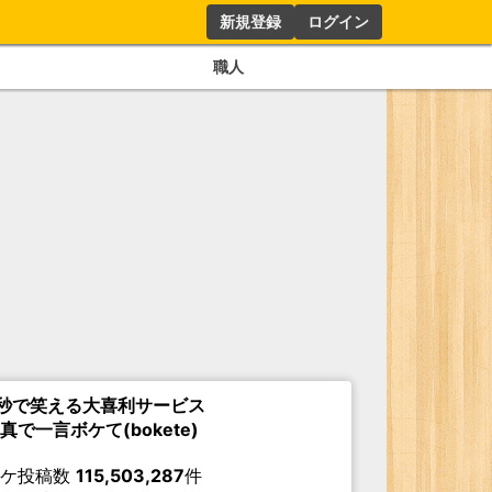
新規登録
ログイン
職人
秒で笑える大喜利サービス
真で一言ボケて(bokete)
ボケ投稿数
115,503,287
件