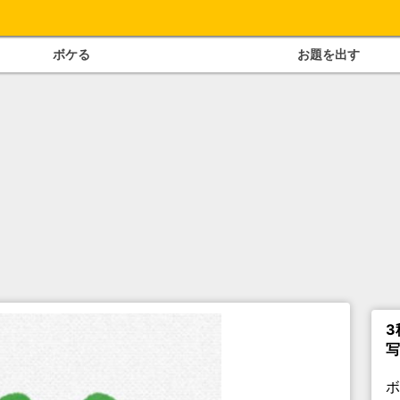
ボケる
お題を出す
3
写