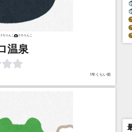
けろりんこ
けろりんこ
ロ温泉
1年くらい前