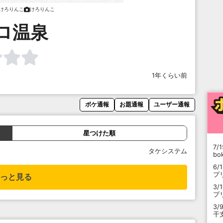
けろりんこ
けろりんこ
ロ温泉
1年くらい前
ボケ通報
お題通報
ユーザー通報
星つけた順
7/1
タケシステム
b
6/
プ
っと見る
3/
プ
3/
干