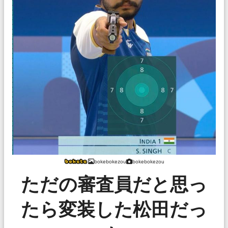
bokebokezou
bokebokezou
ただの審査員だと思っ
たら変装した松田だっ