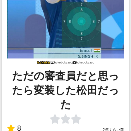
bokebokezou
bokebokezou
ただの審査員だと思っ
たら変装した松田だっ
た
8
2年くらい前