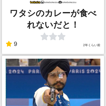
bokebokezou
bokebokezou
ワタシのカレーが食べ
れないだと！
9
2年くらい前