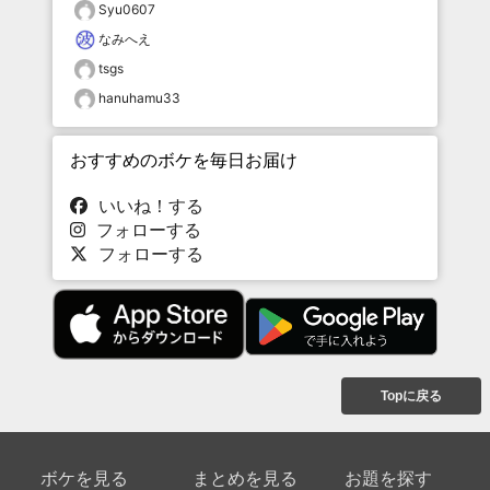
Syu0607
なみへえ
tsgs
hanuhamu33
おすすめのボケを毎日お届け
いいね！する
フォローする
フォローする
Topに戻る
ボケを見る
まとめを見る
お題を探す