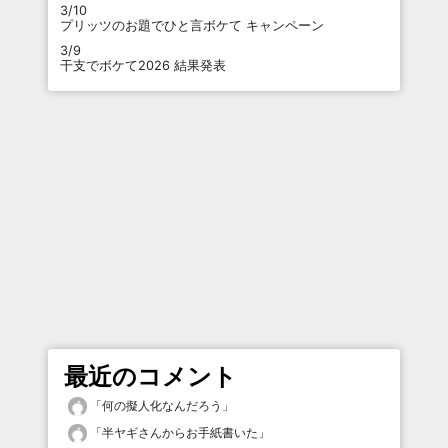
3/10
プリッツのお題でひと言ボケて キャンペーン
3/9
干支でボケて2026 結果発表
最近のコメント
「
何の擬人化なんだろう
」
「
半ヤギさんからお手紙書いた
」