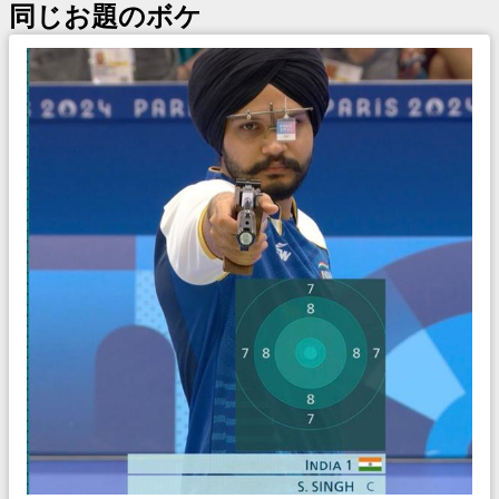
同じお題のボケ