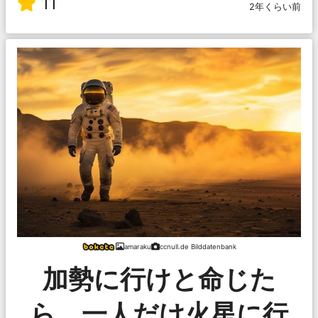
11
2年くらい前
amaraku
ccnull.de Bilddatenbank
加勢に行けと命じた
ら、一人だけ火星に行