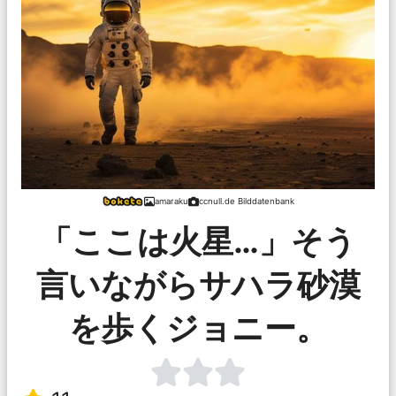
amaraku
ccnull.de Bilddatenbank
「ここは火星…」そう
言いながらサハラ砂漠
を歩くジョニー。