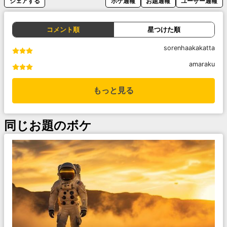
シェアする
ボケ通報
お題通報
ユーザー通報
コメント順
星つけた順
sorenhaakakatta
amaraku
もっと見る
同じお題のボケ