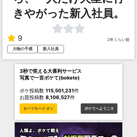
きやがった新入社員。
9
2年くらい前
大物の予感
新入社員
3秒で笑える大喜利サービス
写真で一言ボケて(bokete)
ボケ投稿数
115,501,231
件
お題投稿数
8,106,527
件
セーフモード オン
ボケてへようこそ