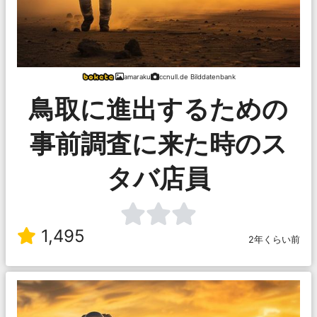
amaraku
ccnull.de Bilddatenbank
鳥取に進出するための
事前調査に来た時のス
タバ店員
1,495
2年くらい前