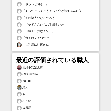
「
さらっと何を...
」
「
あったとしてどうやって分け与えるんだ笑
」
「
何の擬人化なんだろう
」
「
半ヤギさんからお手紙書いた
」
「
仕様上仕方なくて…
」
「
食えねぇやつだぜ
」
「
ご利用は計画的に
」
最近の評価されている職人
情緒不安定太郎
8938iwako
bokkk
鳥人
炭
むろぼ
Ｇ馬場