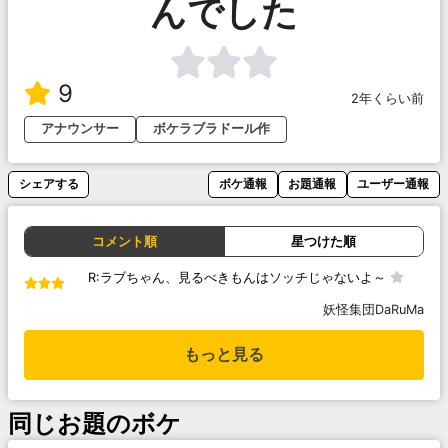
んでした
9
2年くらい前
アナウンサー
ボケラブラドール作
シェアする
ボケ通報
お題通報
ユーザー通報
コメント順
星つけた順
R:ラブちゃん、見るべきもんはソッチじゃないよ～
妖怪集団DaRuMa
もっと見る
同じお題のボケ