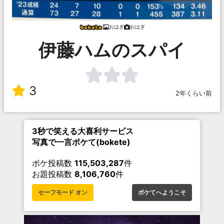
おはぎ
おはぎ
伊藤ハムのスパイ
3
2年くらい前
3秒で笑える大喜利サービス
写真で一言ボケて(bokete)
ボケ投稿数
115,503,287
件
お題投稿数
8,106,760
件
セーフモード オン
ボケてへようこそ