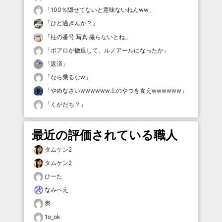
「
100％隠せてないと意味ないねんww
」
「
ひど過ぎんか？
」
「
柱の番号 写真 撮らないとね
」
「
ポアロが撤退して、ルノアールになったか
」
「
返済
」
「
なら乗るなw
」
「
やめなさいwwwwww上のやつを食えwwwwww
」
「
くがだち？
」
最近の評価されている職人
タムケン2
タムケン2
ひーた
なみへえ
炭
1o_ok