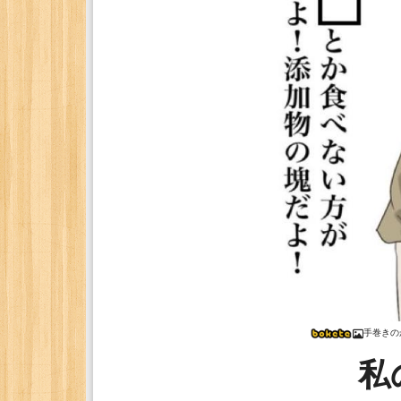
手巻きの
私