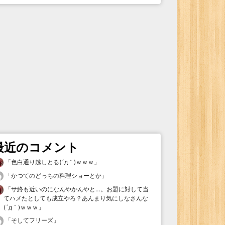
最近のコメント
「
色白通り越しとる(´д｀)ｗｗｗ
」
「
かつてのどっちの料理ショーとか
」
「
サ終も近いのになんやかんやと…。お題に対して当
てハメたとしても成立やろ？あんまり気にしなさんな
(´д｀)ｗｗｗ
」
「
そしてフリーズ
」