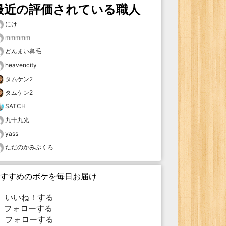
最近の評価されている職人
にけ
mmmmm
どんまい鼻毛
heavencity
タムケン2
タムケン2
SATCH
九十九光
yass
ただのかみぶくろ
すすめのボケを毎日お届け
いいね！する
フォローする
フォローする