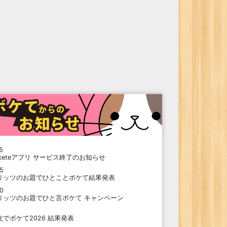
5
oketeアプリ サービス終了のお知らせ
15
リッツのお題でひとことボケて結果発表
10
リッツのお題でひと言ボケて キャンペーン
9
支でボケて2026 結果発表