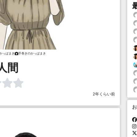
かっぱまき
手巻きのかっぱまき
人間
2年くらい前
お