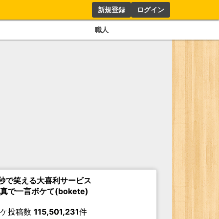
新規登録
ログイン
職人
秒で笑える大喜利サービス
真で一言ボケて(bokete)
ボケ投稿数
115,501,231
件