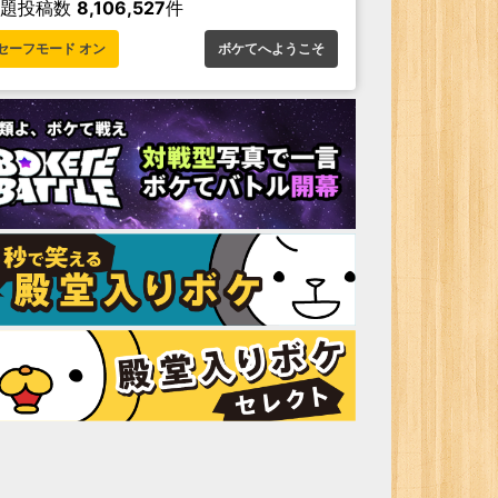
お題投稿数
8,106,527
件
セーフモード オン
ボケてへようこそ