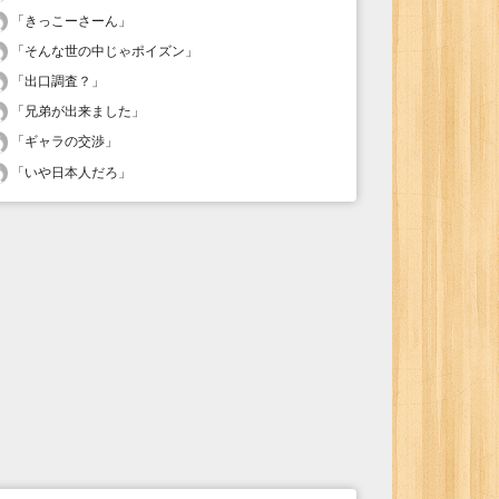
「
きっこーさーん
」
「
そんな世の中じゃポイズン
」
「
出口調査？
」
「
兄弟が出来ました
」
「
ギャラの交渉
」
「
いや日本人だろ
」