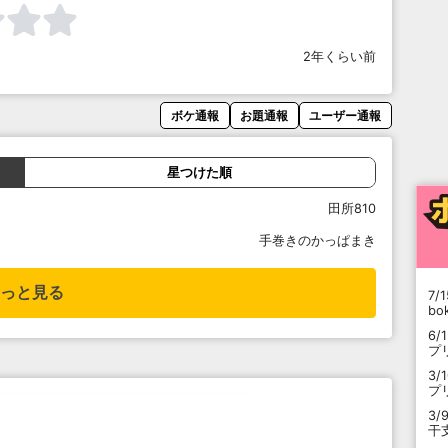
2年くらい前
ボケ通報
お題通報
ユーザー通報
星つけた順
田所810
手巻きのかっぱまき
っと見る
7/1
b
6/
プ
3/
プ
3/
干