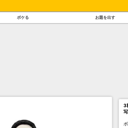
ボケる
お題を出す
3
写