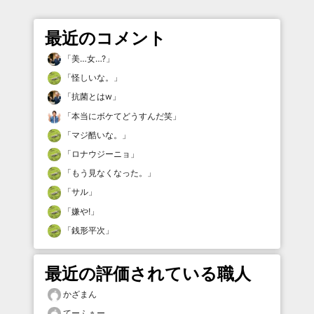
最近のコメント
「
美…女…?
」
「
怪しいな。
」
「
抗菌とはw
」
「
本当にボケてどうすんだ笑
」
「
マジ酷いな。
」
「
ロナウジーニョ
」
「
もう見なくなった。
」
「
サル
」
「
嫌や!
」
「
銭形平次
」
最近の評価されている職人
かざまん
てーふぁー