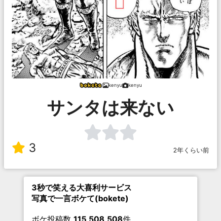
kenyu
kenyu
サンタは来ない
3
2年くらい前
3秒で笑える大喜利サービス
写真で一言ボケて(bokete)
ボケ投稿数
115,508,508
件