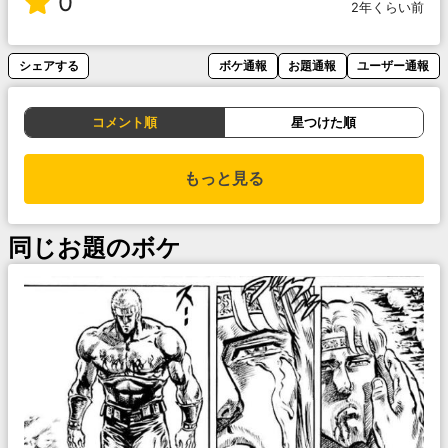
0
2年くらい前
シェアする
ボケ通報
お題通報
ユーザー通報
コメント順
星つけた順
もっと見る
同じお題のボケ