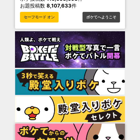
お題投稿数
8,107,633
件
セーフモード オン
ボケてへようこそ