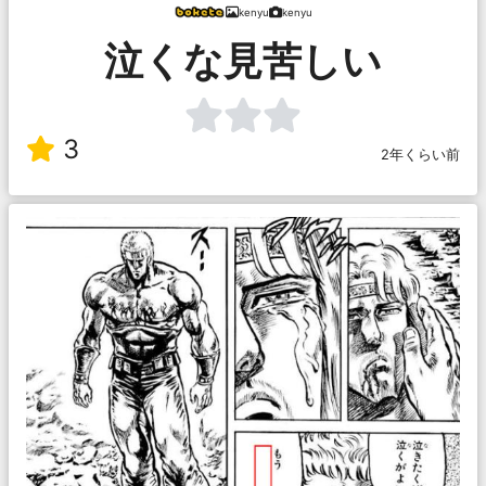
kenyu
kenyu
泣くな見苦しい
3
2年くらい前