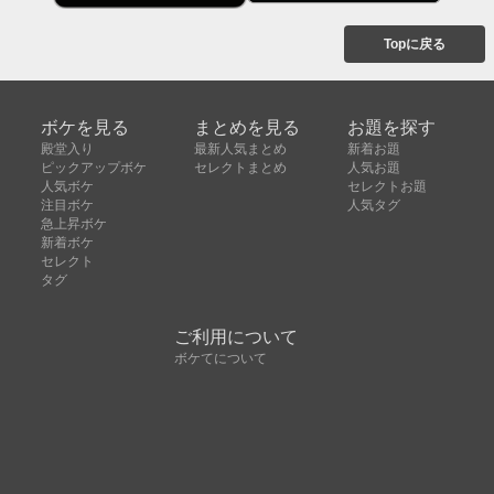
Topに戻る
ボケを見る
まとめを見る
お題を探す
殿堂入り
最新人気まとめ
新着お題
ピックアップボケ
セレクトまとめ
人気お題
人気ボケ
セレクトお題
注目ボケ
人気タグ
急上昇ボケ
新着ボケ
セレクト
タグ
ご利用について
ボケてについて
使い方
利用規約
よくある質問
クッキーの利用について
お問い合わせ
広告掲載について
運営会社