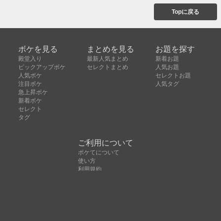
Topに戻る
ボケを見る
まとめを見る
お題を探す
殿堂入り
最新人気まとめ
新着お題
ピックアップボケ
セレクトまとめ
人気お題
人気ボケ
セレクトお題
注目ボケ
人気タグ
急上昇ボケ
新着ボケ
セレクト
タグ
ご利用について
ボケてについて
使い方
利用規約
よくある質問
クッキーの利用について
お問い合わせ
広告掲載について
運営会社