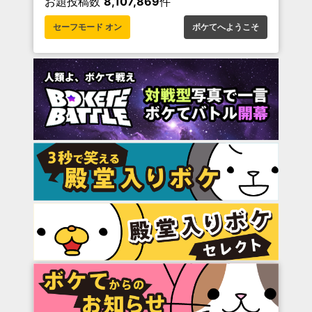
お題投稿数
8,107,869
件
セーフモード オン
ボケてへようこそ