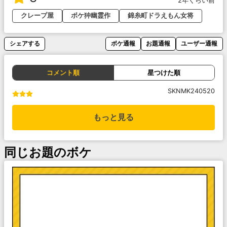
2年くらい前
クレープ屋
ボケ狆幽霊作
錦糸町ドラえもん女将
シェアする
ボケ通報
お題通報
ユーザー通報
コメント順
星つけた順
SKNMK240520
もっと見る
同じお題のボケ