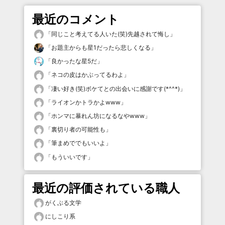
最近のコメント
「
同じこと考えてる人いた(笑)先越されて悔し
」
「
お題主からも星1だったら悲しくなる
」
「
良かったな星5だ
」
「
ネコの皮はかぶってるわよ
」
「
凄い好き(笑)ボケてとの出会いに感謝です(*^^*)
」
「
ライオンかトラかよwww
」
「
ホンマに暴れん坊になるなやwww
」
「
裏切り者の可能性も
」
「
筆まめででもいいよ
」
「
もういいです
」
最近の評価されている職人
がくぶる文学
にしこり系