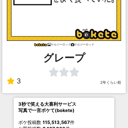
ケルジーロッド
ケルジーロッド
グレープ
3
2年くらい前
3秒で笑える大喜利サービス
写真で一言ボケて(bokete)
ボケ投稿数
115,513,567
件