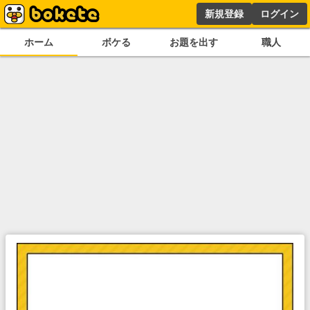
新規登録
ログイン
ホーム
ボケる
お題を出す
職人