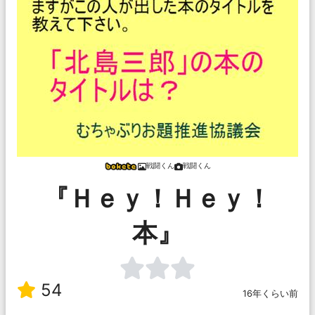
戦闘くん
戦闘くん
『Ｈｅｙ！Ｈｅｙ！
本』
54
16年くらい前