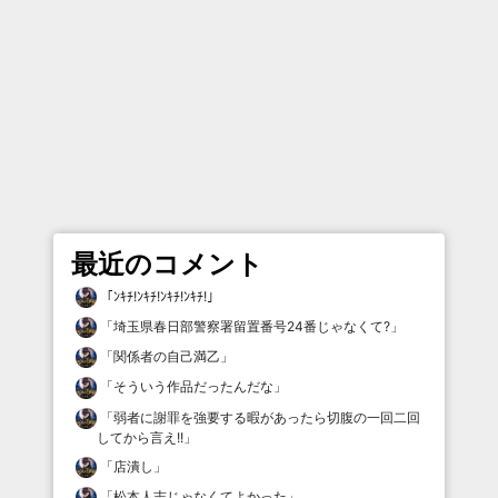
最近のコメント
「
ﾝｷﾁ!ﾝｷﾁ!ﾝｷﾁ!ﾝｷﾁ!
」
「
埼玉県春日部警察署留置番号24番じゃなくて?
」
「
関係者の自己満乙
」
「
そういう作品だったんだな
」
「
弱者に謝罪を強要する暇があったら切腹の一回二回
してから言え!!
」
「
店潰し
」
「
松本人志じゃなくてよかった
」