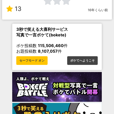
13
16年くらい前
3秒で笑える大喜利サービス
写真で一言ボケて(bokete)
ボケ投稿数
115,506,460
件
お題投稿数
8,107,057
件
セーフモード オン
ボケてへようこそ