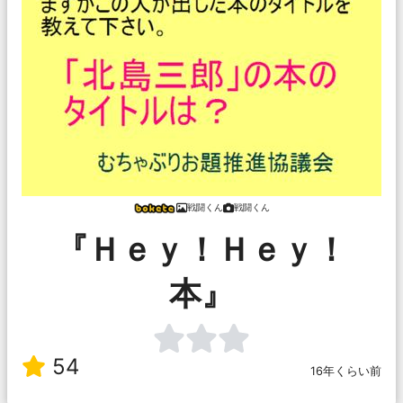
戦闘くん
戦闘くん
『Ｈｅｙ！Ｈｅｙ！
本』
54
16年くらい前