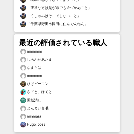
「
正常な方は是が非でも近づかぬこと
」
「
くしゃみはそこでしないこと
」
「
千葉県野田市岡田に住んでんねん
」
最近の評価されている職人
mmmmm
しあわせあたま
なまらは
mmmmm
ひげピーマン
さてと、ぽてと
黒板消し
どんまい鼻毛
minmara
Hugo_boss