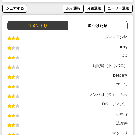
シェアする
ボケ通報
お題通報
ユーザー通報
コメント順
星つけた順
ポンコツ少尉
meg
QQ
時間蝿（トキバエ）
peace☆
エアコン
ヤンバ田（ダ） ムゥ
DIS（ディズ）
guppy
温度差
マターリ