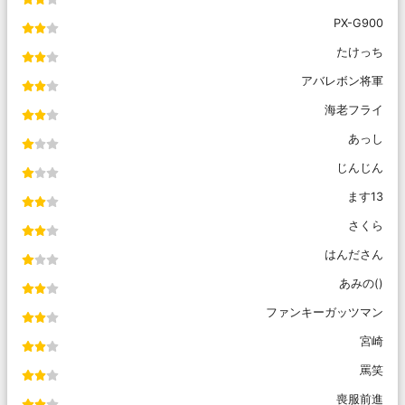
PX-G900
たけっち
アバレボン将軍
海老フライ
あっし
じんじん
ます13
さくら
はんださん
あみの()
ファンキーガッツマン
宮崎
罵笑
喪服前進