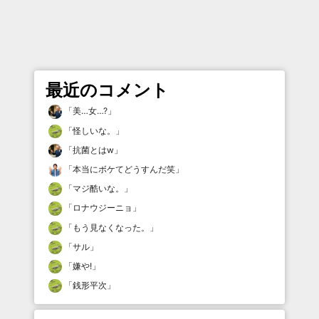
最近のコメント
「
美…女…?
」
「
怪しいな。
」
「
抗菌とはw
」
「
本当にボケてどうすんだ笑
」
「
マジ酷いな。
」
「
ロナウジーニョ
」
「
もう見なくなった。
」
「
サル
」
「
嫌や!
」
「
銭形平次
」