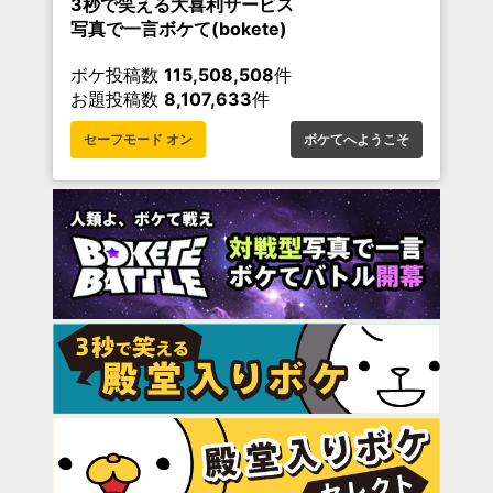
3秒で笑える大喜利サービス
写真で一言ボケて(bokete)
ボケ投稿数
115,508,508
件
お題投稿数
8,107,633
件
セーフモード オン
ボケてへようこそ