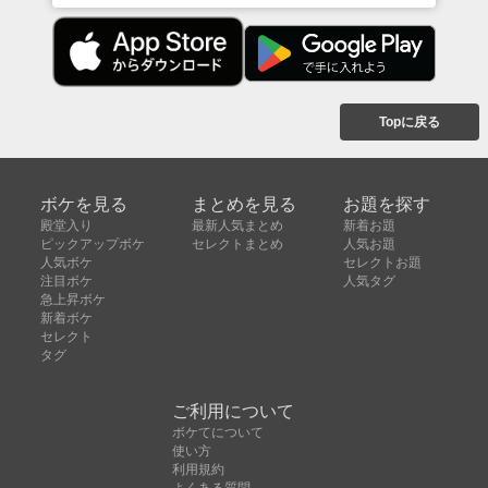
Topに戻る
ボケを見る
まとめを見る
お題を探す
殿堂入り
最新人気まとめ
新着お題
ピックアップボケ
セレクトまとめ
人気お題
人気ボケ
セレクトお題
注目ボケ
人気タグ
急上昇ボケ
新着ボケ
セレクト
タグ
ご利用について
ボケてについて
使い方
利用規約
よくある質問