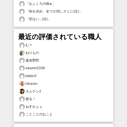
「
おふくろの味w
」
「
肉を含め、全てが消しズミに(泣)
」
「
切ない…(泣)
」
最近の評価されている職人
むー
ねりもの
速攻野郎
sasami2356
pippu3
hikaran
タムケン2
寝る！
ねすかふぇ
ことことのおこと