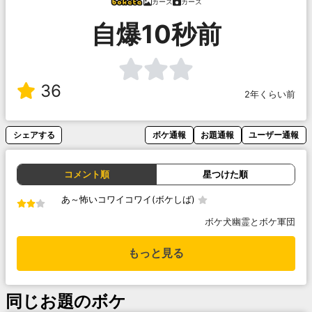
カーズ
カーズ
自爆10秒前
36
2年くらい前
シェアする
ボケ通報
お題通報
ユーザー通報
コメント順
星つけた順
あ～怖いコワイコワイ(ボケしば)
ボケ犬幽霊とボケ軍団
もっと見る
同じお題のボケ