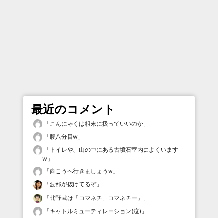
最近のコメント
「
こんにゃくは粗末に扱っていいのか
」
「
腹八分目w
」
「
トイレや、山の中にある古墳石室内によくいます
w
」
「
向こうへ行きましょうw
」
「
渡部が抜けてるぞ
」
「
北野武は「コマネチ、コマネチー」
」
「
キャトルミューティレーション(泣)
」