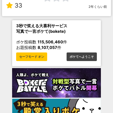
33
2年くらい前
3秒で笑える大喜利サービス
写真で一言ボケて(bokete)
ボケ投稿数
115,506,460
件
お題投稿数
8,107,057
件
セーフモード オン
ボケてへようこそ