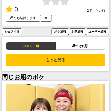
0
2年くらい前
私たち結婚します
♥
シェアする
ボケ通報
お題通報
ユーザー通報
コメント順
星つけた順
もっと見る
同じお題のボケ