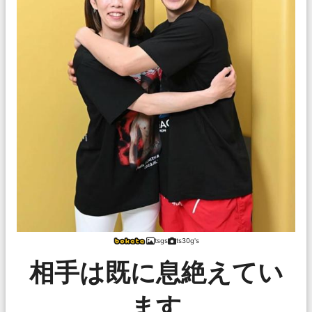
tsgs
ts30g's
相手は既に息絶えてい
ます