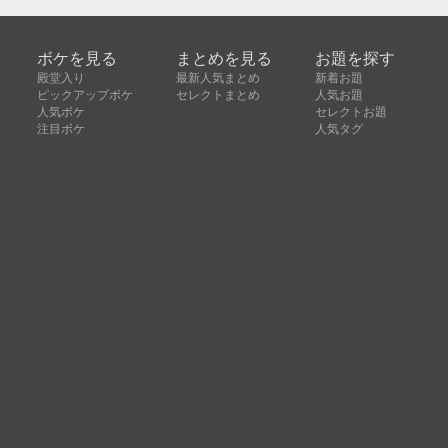
ボケを見る
まとめを見る
お題を探す
殿堂入り
最新人気まとめ
新着お題
ピックアップボケ
セレクトまとめ
人気お題
人気ボケ
セレクトお題
注目ボケ
人気タグ
急上昇ボケ
新着ボケ
セレクト
タグ
ご利用について
ボケてについて
使い方
利用規約
よくある質問
クッキーの利用について
お問い合わせ
広告掲載について
運営会社
Copyright © ボケて（bokete）All rights reserved. 株式
会社オモロキ