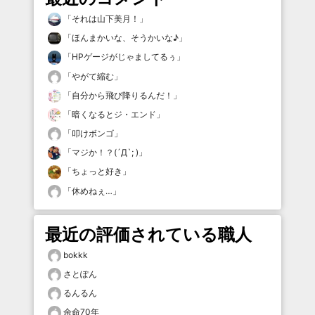
「
それは山下美月！
」
「
ほんまかいな、そうかいな♪
」
「
HPゲージがじゃましてるぅ
」
「
やがて縮む
」
「
自分から飛び降りるんだ！
」
「
暗くなるとジ・エンド
」
「
叩けボンゴ
」
「
マジか！？(´Д`; )
」
「
ちょっと好き
」
「
休めねぇ…
」
最近の評価されている職人
bokkk
さとぽん
るんるん
余命70年