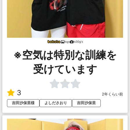
tsgs
ts30g's
※空気は特別な訓練を
受けています
3
2年くらい前
吉田沙保里様
よしださおり
吉田沙保里