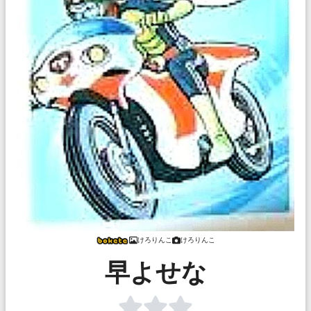
けろりんこ
けろりんこ
早よせな