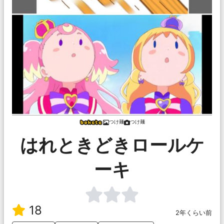
つけ麺
つけ麺
はれときどきロールケ
ーキ
18
2年くらい前