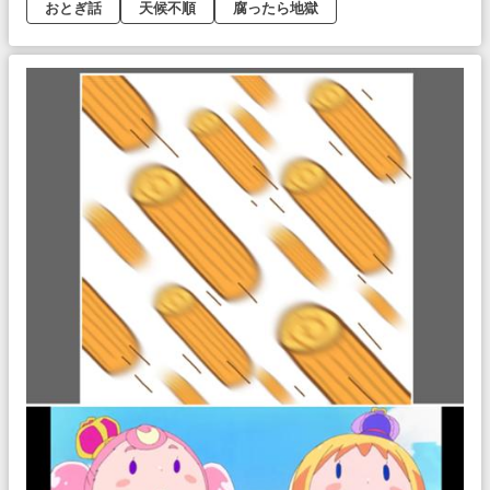
おとぎ話
天候不順
腐ったら地獄