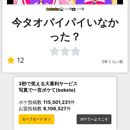
つけ麺
つけ麺
今タオパイパイいなか
った？
12
2年くらい前
3秒で笑える大喜利サービス
写真で一言ボケて(bokete)
ボケ投稿数
115,501,231
件
お題投稿数
8,106,527
件
セーフモード オン
ボケてへようこそ