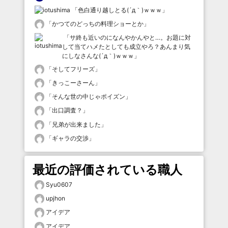
「
色白通り越しとる(´д｀)ｗｗｗ
」
「
かつてのどっちの料理ショーとか
」
「
サ終も近いのになんやかんやと…。お題に対
して当てハメたとしても成立やろ？あんまり気
にしなさんな(´д｀)ｗｗｗ
」
「
そしてフリーズ
」
「
きっこーさーん
」
「
そんな世の中じゃポイズン
」
「
出口調査？
」
「
兄弟が出来ました
」
「
ギャラの交渉
」
最近の評価されている職人
Syu0607
upjhon
アイデア
アイデア