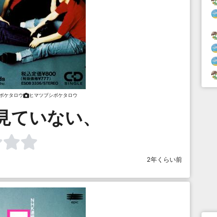
ボケタロウ
ヒマツブシボケタロウ
見ていない、
2年くらい前