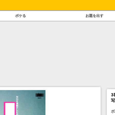
ボケる
お題を出す
3
写