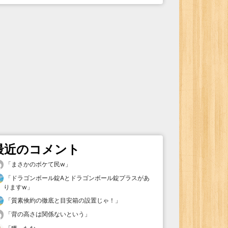
最近のコメント
「
まさかのボケて民w
」
「
ドラゴンボール錠Aとドラゴンボール錠プラスがあ
りますw
」
「
質素倹約の徹底と目安箱の設置じゃ！
」
「
背の高さは関係ないという
」