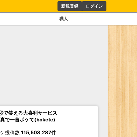
新規登録
ログイン
職人
秒で笑える大喜利サービス
真で一言ボケて(bokete)
ボケ投稿数
115,503,287
件