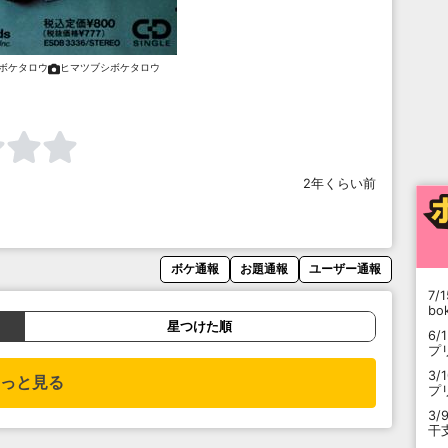
ボケタロウ
ヒマツブシボケタロウ
2年くらい前
ボケ通報
お題通報
ユーザー通報
7/1
b
星つけた順
6/
プ
3/
っと見る
プ
3/
干