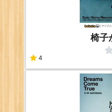
ヒマツブシ
椅子
4