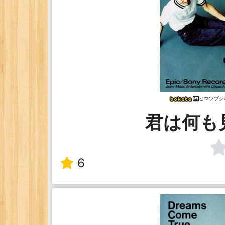
ヒマツブシ
君は何も
6