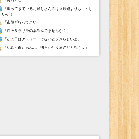
「
獲ったな
」
「
追ってきているお巡りさんのは豆鉄砲よりもキビし
いぞ！
」
「
市役所行ってこい
」
「
血液サラサラの薬飲んでませんか？
」
「
あの子はアスリートでないとダメらしいよ
」
「
肌真っ白だもんね 明らかとり過ぎだと思うよ
」