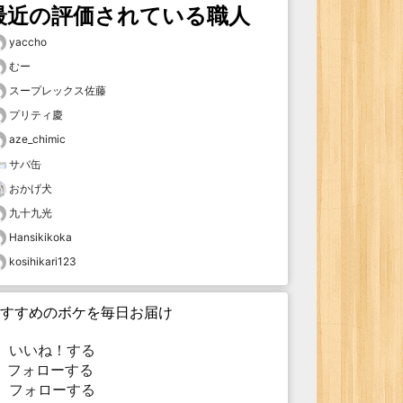
最近の評価されている職人
yaccho
むー
スープレックス佐藤
プリティ慶
aze_chimic
サバ缶
おかげ犬
九十九光
Hansikikoka
kosihikari123
すすめのボケを毎日お届け
いいね！する
フォローする
フォローする