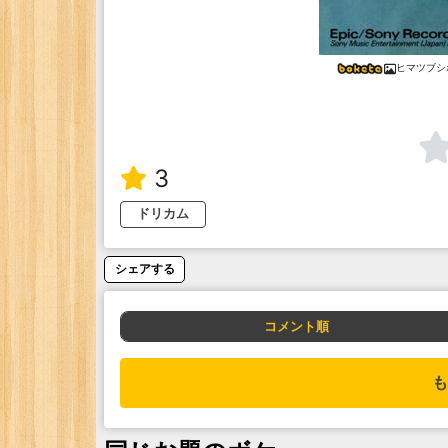
ヒマツブシ
3
ドリカム
シェアする
コメント順
も