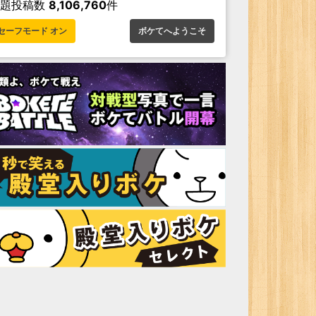
お題投稿数
8,106,760
件
セーフモード オン
ボケてへようこそ