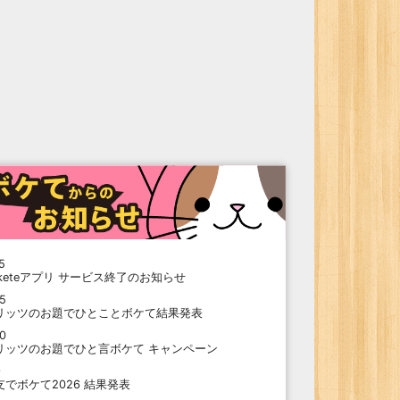
5
oketeアプリ サービス終了のお知らせ
15
リッツのお題でひとことボケて結果発表
10
リッツのお題でひと言ボケて キャンペーン
9
支でボケて2026 結果発表