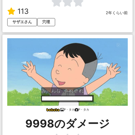
113
2年くらい前
サザエさん
穴埋
P・タカ
P・タカ
9998のダメージ