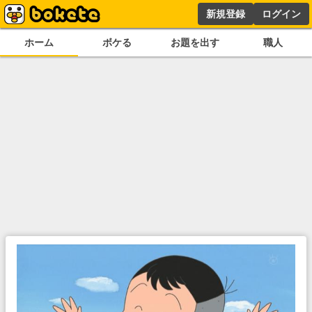
新規登録
ログイン
ホーム
ボケる
お題を出す
職人