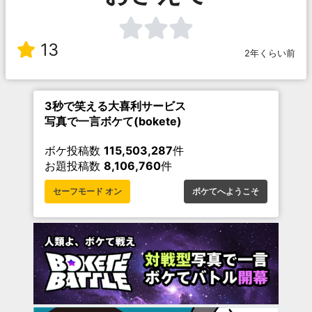
13
2年くらい前
3秒で笑える大喜利サービス
写真で一言ボケて(bokete)
ボケ投稿数
115,503,287
件
お題投稿数
8,106,760
件
セーフモード オン
ボケてへようこそ