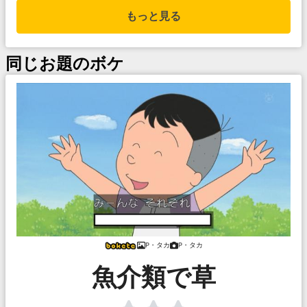
もっと見る
同じお題のボケ
P・タカ
P・タカ
魚介類で草