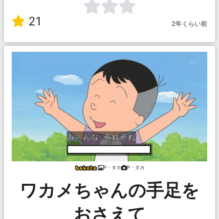
21
2年くらい前
P・タカ
P・タカ
ワカメちゃんの手足を
おさえて