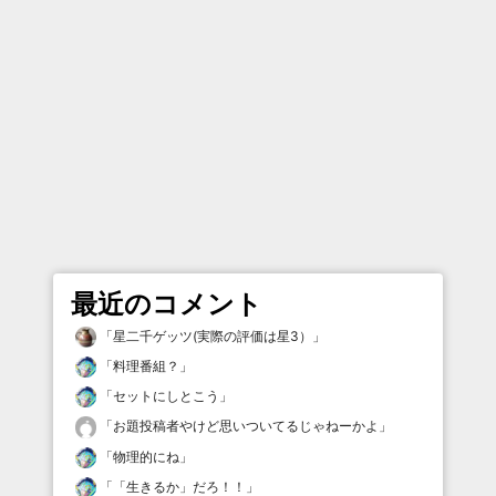
最近のコメント
「
星二千ゲッツ(実際の評価は星3）
」
「
料理番組？
」
「
セットにしとこう
」
「
お題投稿者やけど思いついてるじゃねーかよ
」
「
物理的にね
」
「
「生きるか」だろ！！
」