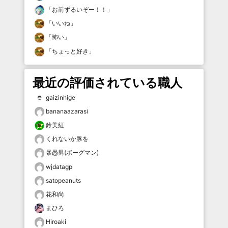
「
お前ずるいぞー！！
」
「
いいね
」
「
怖い
」
「
ちょっと好き
」
最近の評価されている職人
gaizinhige
bananaazarasi
鈴美紅
くれないか豚を
暴愚男(ボーグマン)
wjdatagp
satopeanuts
花和尚
まひろ
Hiroaki