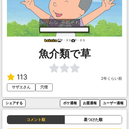
P・タカ
P・タカ
魚介類で草
113
2年くらい前
サザエさん
穴埋
シェアする
ボケ通報
お題通報
ユーザー通報
コメント順
星つけた順