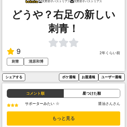
天野邪子パストリアス
天野邪子パストリアス
どうや？右足の新しい
刺青！
9
2年くらい前
刺青
清原和博
シェアする
ボケ通報
お題通報
ユーザー通報
コメント順
星つけた順
サポーターみたい
醤油さんさん
もっと見る