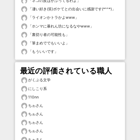
「
ネコの皮はかぶってるわよ
」
「
凄い好き(笑)ボケてとの出会いに感謝です(*^^*)
」
「
ライオンかトラかよwww
」
「
ホンマに暴れん坊になるなやwww
」
「
裏切り者の可能性も
」
「
筆まめででもいいよ
」
「
もういいです
」
最近の評価されている職人
がくぶる文学
にしこり系
110nn
ちゎさん
ちゎさん
ちゎさん
ちゎさん
ちゎさん