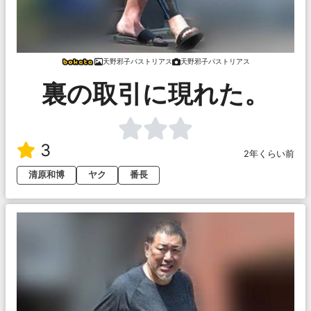
天野邪子パストリアス
天野邪子パストリアス
裏の取引に現れた。
3
2年くらい前
清原和博
ヤク
番長