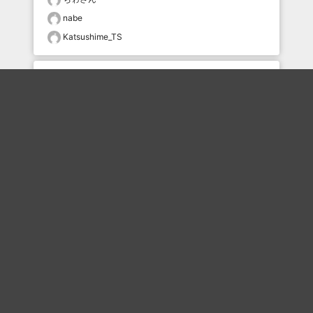
nabe
Katsushime_TS
おすすめのボケを毎日お届け
いいね！する
フォローする
フォローする
Topに戻る
ボケを見る
まとめを見る
お題を探す
殿堂入り
最新人気まとめ
新着お題
ピックアップボケ
セレクトまとめ
人気お題