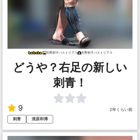
天野邪子パストリアス
天野邪子パストリアス
どうや？右足の新しい
刺青！
9
2年くらい前
刺青
清原和博