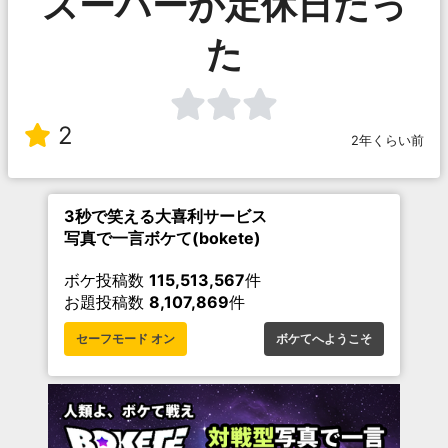
スーパーが定休日だっ
た
2
2年くらい前
3秒で笑える大喜利サービス
写真で一言ボケて(bokete)
ボケ投稿数
115,513,567
件
お題投稿数
8,107,869
件
セーフモード オン
ボケてへようこそ