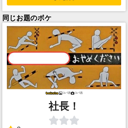
同じお題のボケ
コバ吉
コバ吉
社長！