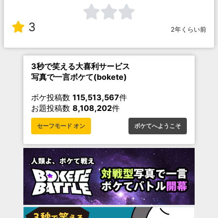
3
2年くらい前
3秒で笑える大喜利サービス
写真で一言ボケて(bokete)
ボケ投稿数
115,513,567
件
お題投稿数
8,108,202
件
セーフモード オン
ボケてへようこそ