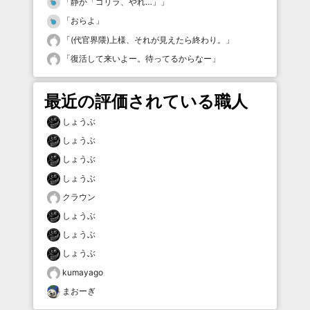
「
静か「ゴリラ、やれ…」
」
「
おらよ
」
「
(代官界隈)上様、それが見えたら終わり。
」
「
復活して来いよー。待ってるからなー
」
最近の評価されている職人
しょうぶ
しょうぶ
しょうぶ
しょうぶ
クラウン
しょうぶ
しょうぶ
しょうぶ
kumayago
まおーぎ