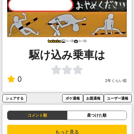
コバ吉
コバ吉
駆け込み乗車は
0
2年くらい前
シェアする
ボケ通報
お題通報
ユーザー通報
コメント順
星つけた順
もっと見る