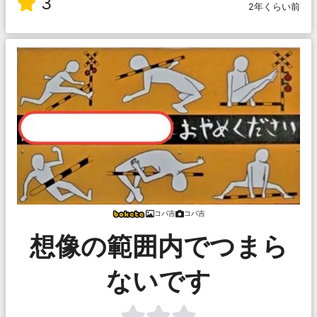
3
2年くらい前
コバ吉
コバ吉
想像の範囲内でつまら
ないです