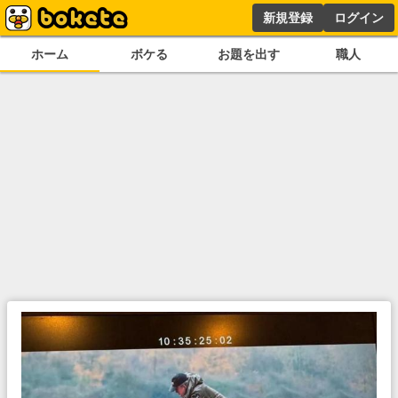
新規登録
ログイン
ホーム
ボケる
お題を出す
職人