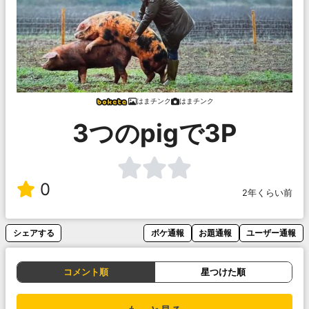
はまチンク
はまチンク
3つのpigで3P
0
2年くらい前
シェアする
ボケ通報
お題通報
ユーザー通報
コメント順
星つけた順