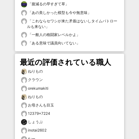
「
腹減るの早すぎて草
」
「
あの美しかった模型も今や無意味
」
「
これならセワシが来た矛盾はないしタイムパトロー
ルも来ない
」
「
一般人の格闘家レベルかよ
」
「
ある意味で議員向いてない
」
最近の評価されている職人
ねりもの
クラウン
orekumakiti
ねりもの
お母さんも目玉
12379×7224
しょうぶ
inotai2602
むー