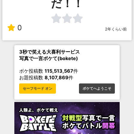
だ！！
0
2年くらい前
3秒で笑える大喜利サービス
写真で一言ボケて(bokete)
ボケ投稿数
115,513,567
件
お題投稿数
8,107,869
件
セーフモード オン
ボケてへようこそ