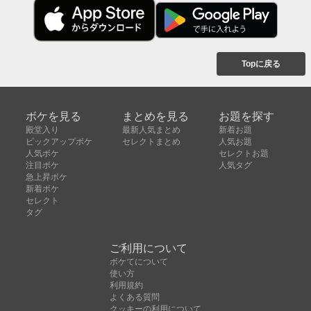
Topに戻る
ボケを見る
まとめを見る
お題を探す
殿堂入り
最新人気まとめ
新着お題
ピックアップボケ
セレクトまとめ
人気お題
人気ボケ
セレクトお題
注目ボケ
人気タグ
急上昇ボケ
新着ボケ
セレクト
タグ
ご利用について
ボケてについて
使い方
利用規約
よくある質問
クッキーの利用について