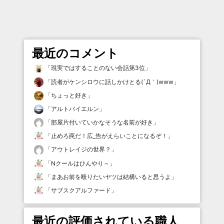
最近のコメント
「
現実ではすることのない会話第3位
」
「
読者がケンシロウに話しかけとる(´Д｀)www
」
「
ちょっと好き
」
「
アルトバイエルン
」
「
部屋片付いていかなそうな名前が好き
」
「
止めろ罠だ！広_告がえらいことになるぞ！
」
「
アウトレイジの世界？
」
「
Nクールはひんやり～
」
「
まあお前を殴りたいヤツは結構いると思うよ
」
「
サブスクアルファード
」
最近の評価されている職人