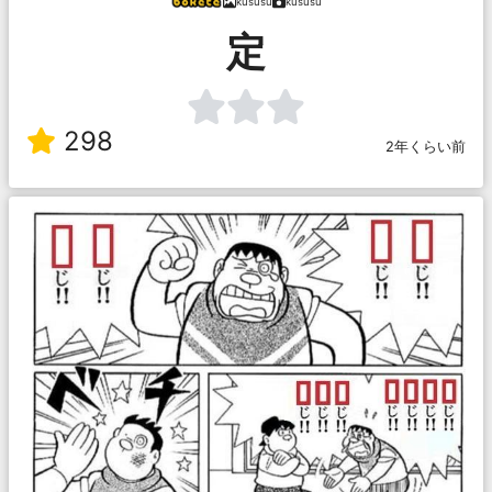
kususu
kususu
定
298
2年くらい前