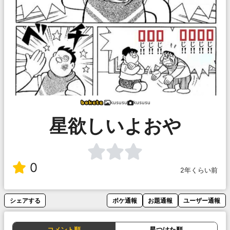
kususu
kususu
星欲しいよおや
0
2年くらい前
シェアする
ボケ通報
お題通報
ユーザー通報
コメント順
星つけた順