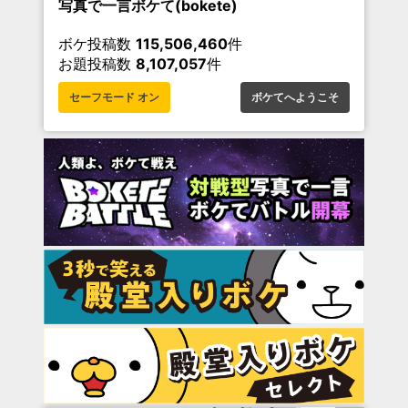
写真で一言ボケて(bokete)
ボケ投稿数
115,506,460
件
お題投稿数
8,107,057
件
セーフモード オン
ボケてへようこそ