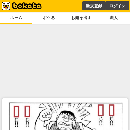
新規登録
ログイン
ホーム
ボケる
お題を出す
職人