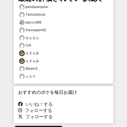
pandasanpow
Tatsutatsuta
abccc666
ihaveapen92
もんもん
CIA
んそゎみ
んそゎみ
6brainS
ふらり
おすすめのボケを毎日お届け
いいね！する
フォローする
フォローする