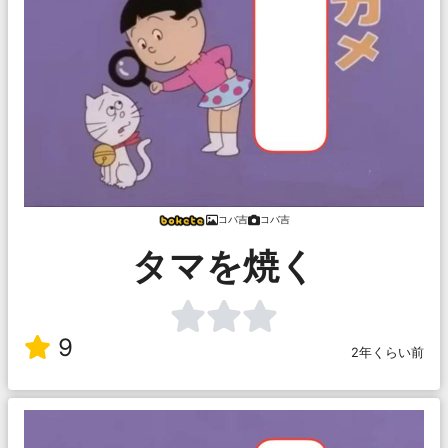
コバ吉
コバ吉
タマを焼く
9
2年くらい前