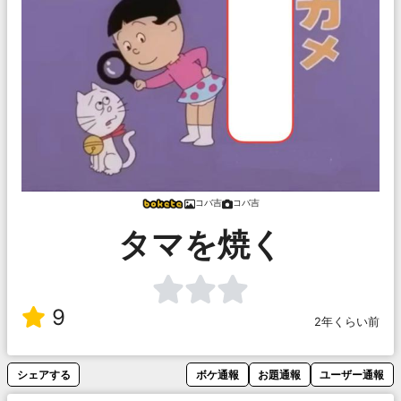
コバ吉
コバ吉
タマを焼く
9
2年くらい前
シェアする
ボケ通報
お題通報
ユーザー通報