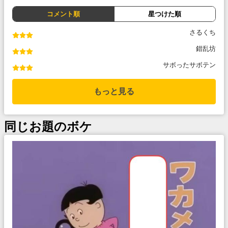
コメント順
星つけた順
さるくち
錯乱坊
サボったサボテン
もっと見る
同じお題のボケ