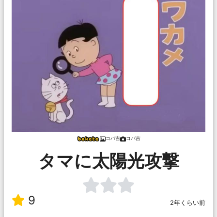
コバ吉
コバ吉
タマに太陽光攻撃
9
2年くらい前