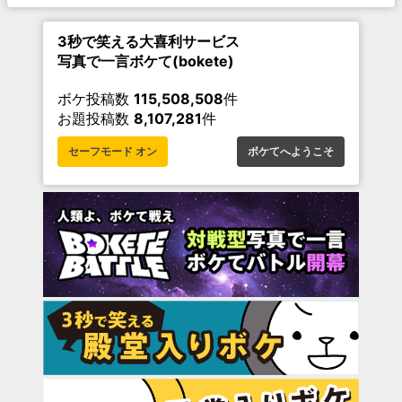
3秒で笑える大喜利サービス
写真で一言ボケて(bokete)
ボケ投稿数
115,508,508
件
お題投稿数
8,107,281
件
セーフモード オン
ボケてへようこそ