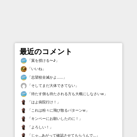
最近のコメント
「
翼を授ける〜♪
」
「
いいね
」
「
志望校全滅かよ……
」
「
そしてまだ大体できてない
」
「
待たす側も待たされる方も大概にしなさいw
」
「
はよ病院行け！
」
「
これは粉々に飛び散るパターンw
」
「
キンペーにお願いしたのに！
」
「
よろしい！
」
「
じゃ…あがって確認させてもらうんで…
」