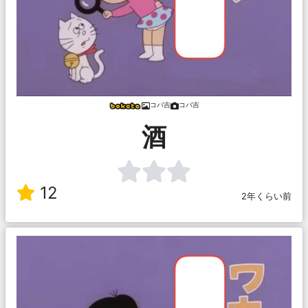
コバ吉
コバ吉
酒
12
2年くらい前