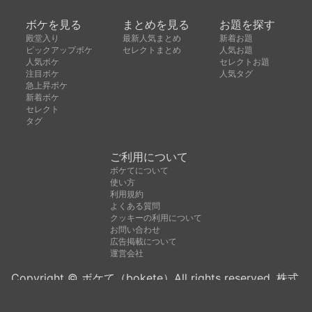
ボケを見る
まとめを見る
お題を探す
殿堂入り
最新人気まとめ
新着お題
ピックアップボケ
セレクトまとめ
人気お題
人気ボケ
セレクトお題
注目ボケ
人気タグ
急上昇ボケ
新着ボケ
セレクト
タグ
ご利用について
ボケてについて
使い方
利用規約
よくある質問
クッキーの利用について
お問い合わせ
広告掲載について
運営会社
Copyright © ボケて（bokete）All rights reserved. 株式
会社オモロキ