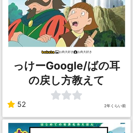
お肉大好き
お肉大好き
っけーGoogle/ばの耳
の戻し方教えて
52
2年くらい前