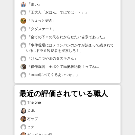
「
強い
」
「
王大人「おほん、ではでは・・」
」
「
ちょっと好き
」
「
タダスケー！
」
「
全ての下々の民をわからせたい吉宗であった
」
「
事件現場にはメロンパンのかすが決まって残されて
いる...ドラミ容疑者を捜索しろ！
」
「
げんこつやまのタヌキさん
」
「
傑作爆誕！全ボケて民抱腹絶倒！ってね…
」
「
excelに出てくるあいつか。
」
最近の評価されている職人
The one
犬dk
村ップ
ヒデ
ギャグセンの塊