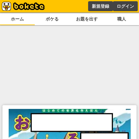
新規登録
ログイン
ホーム
ボケる
お題を出す
職人