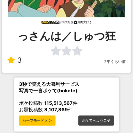
お肉大好き
お肉大好き
っさんは／しゅつ狂
3
2年くらい前
3秒で笑える大喜利サービス
写真で一言ボケて(bokete)
ボケ投稿数
115,513,567
件
お題投稿数
8,107,869
件
セーフモード オン
ボケてへようこそ