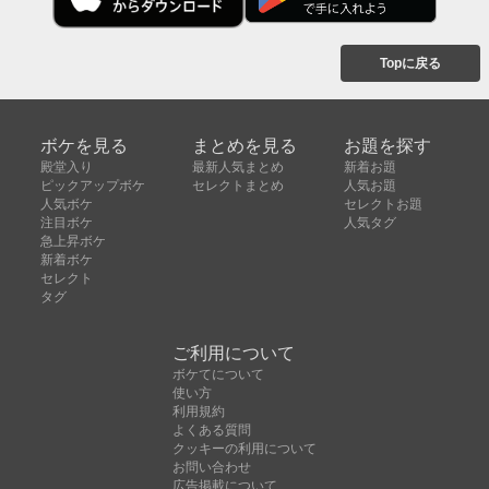
Topに戻る
ボケを見る
まとめを見る
お題を探す
殿堂入り
最新人気まとめ
新着お題
ピックアップボケ
セレクトまとめ
人気お題
人気ボケ
セレクトお題
注目ボケ
人気タグ
急上昇ボケ
新着ボケ
セレクト
タグ
ご利用について
ボケてについて
使い方
利用規約
よくある質問
クッキーの利用について
お問い合わせ
広告掲載について