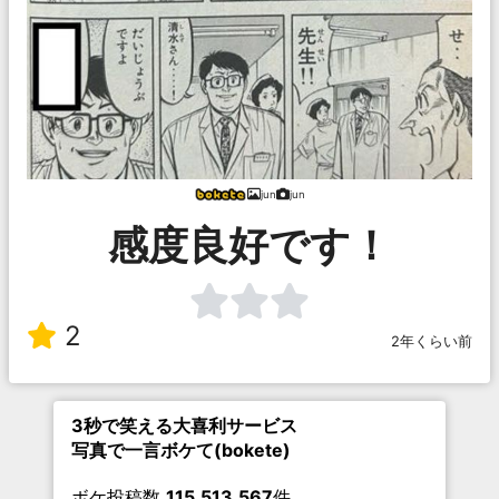
jun
jun
感度良好です！
2
2年くらい前
3秒で笑える大喜利サービス
写真で一言ボケて(bokete)
ボケ投稿数
115,513,567
件