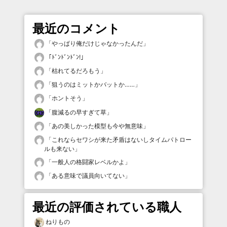
最近のコメント
「
やっぱり俺だけじゃなかったんだ
」
「
ﾄﾞﾝﾄﾞﾝﾄﾞﾝ!
」
「
枯れてるだろもう
」
「
狙うのはミットかバットか……
」
「
ホントそう
」
「
腹減るの早すぎて草
」
「
あの美しかった模型も今や無意味
」
「
これならセワシが来た矛盾はないしタイムパトロー
ルも来ない
」
「
一般人の格闘家レベルかよ
」
「
ある意味で議員向いてない
」
最近の評価されている職人
ねりもの