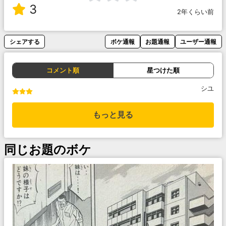
3
2年くらい前
シェアする
ボケ通報
お題通報
ユーザー通報
コメント順
星つけた順
シユ
もっと見る
同じお題のボケ