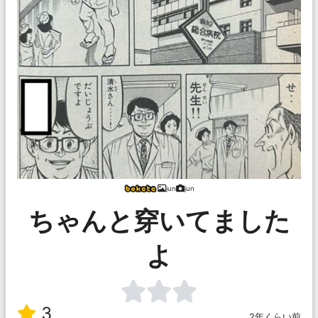
jun
jun
ちゃんと穿いてました
よ
3
2年くらい前