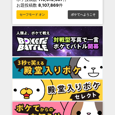
お題投稿数
8,107,869
件
セーフモード オン
ボケてへようこそ