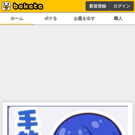
新規登録
ログイン
ホーム
ボケる
お題を出す
職人