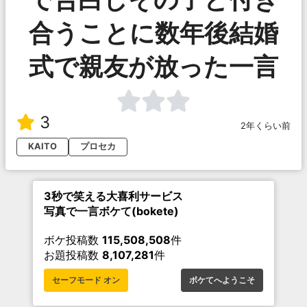
合うことに数年後結婚
式で親友が放った一言
3
2年くらい前
KAITO
プロセカ
3秒で笑える大喜利サービス
写真で一言ボケて(bokete)
ボケ投稿数
115,508,508
件
お題投稿数
8,107,281
件
セーフモード オン
ボケてへようこそ