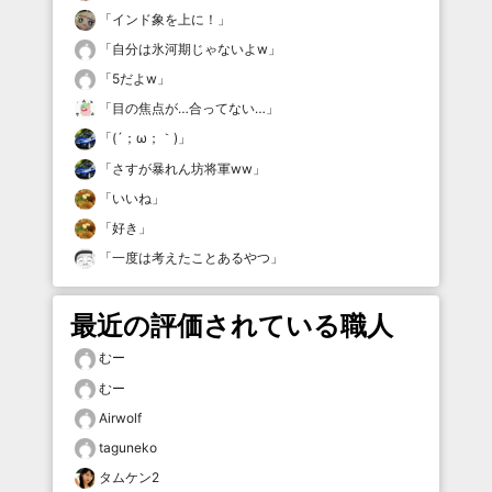
「
インド象を上に！
」
「
自分は氷河期じゃないよw
」
「
5だよw
」
「
目の焦点が…合ってない…
」
「
(´；ω；｀)
」
「
さすが暴れん坊将軍ww
」
「
いいね
」
「
好き
」
「
一度は考えたことあるやつ
」
最近の評価されている職人
むー
むー
Airwolf
taguneko
タムケン2