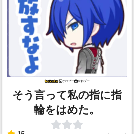
かねプー
かねプー
そう言って私の指に指
輪をはめた。
15