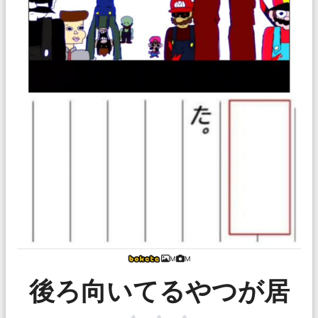
M
M
後ろ向いてるやつが居