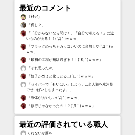
最近のコメント
「
ﾔﾗｼｲ
」
「
脅し？
」
「
「分からないなら聞け！」「自分で考えろ！」に近
いものがある！！(´Д｀)ｗｗｗ
」
「
ブラックめっちゃカッコいいのに台無しや(´Д｀)ｗ
ｗｗ
」
「
最初の工程が無駄過ぎる！！(´Д｀)ｗｗｗ
」
「
それ思ったw
」
「
餃子がゴミと化しとる…(´Д｀)ｗｗｗ
」
「
セイバーで「せいばい」しよう。…全人類を氷河期
でせいばいしちまったよ。
」
「
液体があやしい(´Д｀)ｗｗｗ
」
「
修行じゃなかったの！？(´Д｀)ｗｗｗ
」
最近の評価されている職人
くれないか豚を