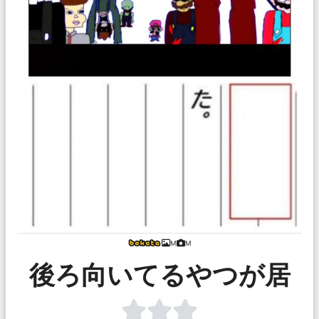
M
M
後ろ向いてるやつが居