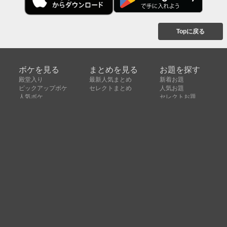
Topに戻る
ボケを見る
まとめを見る
お題を探す
殿堂入り
最新人気まとめ
新着お題
ピックアップボケ
セレクトまとめ
人気お題
人気ボケ
セレクトお題
注目ボケ
人気タグ
急上昇ボケ
新着ボケ
セレクト
タグ
ご利用について
ボケてについて
使い方
利用規約
よくある質問
クッキーの利用について
お問い合わせ