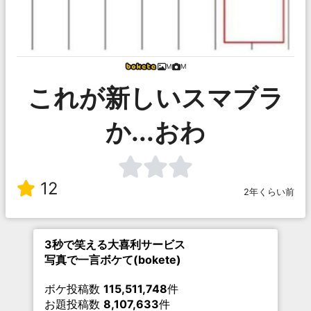
M
M
これが新しいスマブラ
か...おわ
12
2年くらい前
3秒で笑える大喜利サービス
写真で一言ボケて(bokete)
ボケ投稿数
115,511,748
件
お題投稿数
8,107,633
件