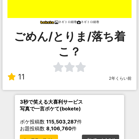
ネギトロ細巻
ネギトロ細巻
ごめん/とりま/落ち着
こ？
11
2年くらい前
3秒で笑える大喜利サービス
写真で一言ボケて(bokete)
ボケ投稿数
115,503,287
件
お題投稿数
8,106,760
件