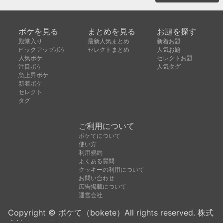
ボケを見る
まとめを見る
お題を探す
殿堂入り
最新人気まとめ
新着お題
ピックアップボケ
セレクトまとめ
人気お題
人気ボケ
セレクトお題
注目ボケ
人気タグ
急上昇ボケ
新着ボケ
セレクト
タグ
ご利用について
ボケてについて
使い方
利用規約
よくある質問
クッキーの利用について
お問い合わせ
広告掲載について
運営会社
Copyright © ボケて（bokete）All rights reserved. 株式