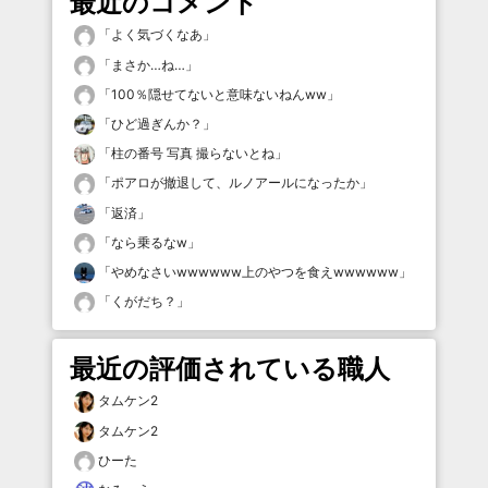
最近のコメント
「
よく気づくなあ
」
「
まさか…ね…
」
「
100％隠せてないと意味ないねんww
」
「
ひど過ぎんか？
」
「
柱の番号 写真 撮らないとね
」
「
ポアロが撤退して、ルノアールになったか
」
「
返済
」
「
なら乗るなw
」
「
やめなさいwwwwww上のやつを食えwwwwww
」
「
くがだち？
」
最近の評価されている職人
タムケン2
タムケン2
ひーた