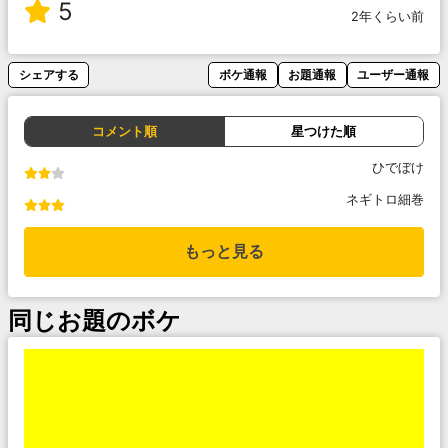
5
2年くらい前
シェアする
ボケ通報
お題通報
ユーザー通報
コメント順
星つけた順
ひでぼけ
ネギトロ細巻
もっと見る
同じお題のボケ