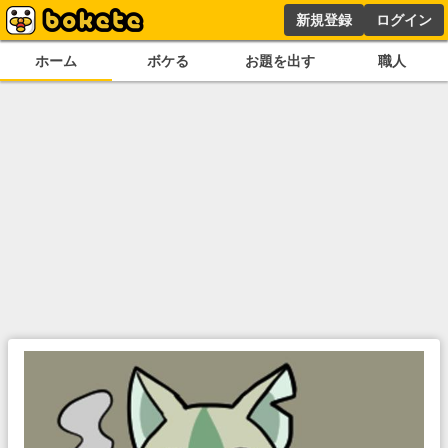
新規登録
ログイン
ホーム
ボケる
お題を出す
職人