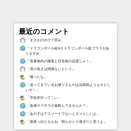
最近のコメント
「
まさかのボケて民w
」
「
ドラゴンボール錠Aとドラゴンボール錠プラスがあ
りますw
」
「
質素倹約の徹底と目安箱の設置じゃ！
」
「
背の高さは関係ないという
」
「
獲ったな
」
「
追ってきているお巡りさんのは豆鉄砲よりもキビし
いぞ！
」
「
市役所行ってこい
」
「
血液サラサラの薬飲んでませんか？
」
「
あの子はアスリートでないとダメらしいよ
」
「
肌真っ白だもんね 明らかとり過ぎだと思うよ
」