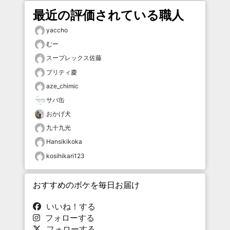
最近の評価されている職人
yaccho
むー
スープレックス佐藤
プリティ慶
aze_chimic
サバ缶
おかげ犬
九十九光
Hansikikoka
kosihikari123
おすすめのボケを毎日お届け
いいね！する
フォローする
フォローする