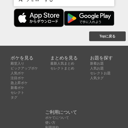
Topに戻る
ボケを見る
まとめを見る
お題を探す
殿堂入り
最新人気まとめ
新着お題
ピックアップボケ
セレクトまとめ
人気お題
人気ボケ
セレクトお題
注目ボケ
人気タグ
急上昇ボケ
新着ボケ
セレクト
タグ
ご利用について
ボケてについて
使い方
利用規約