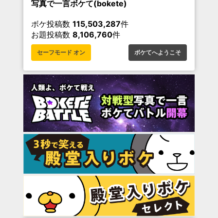
写真で一言ボケて(bokete)
ボケ投稿数
115,503,287
件
お題投稿数
8,106,760
件
セーフモード オン
ボケてへようこそ