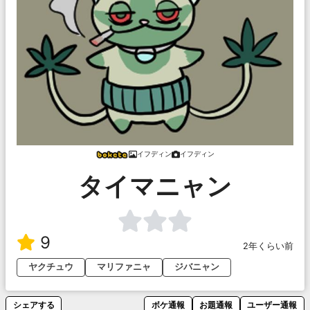
イフディン
イフディン
タイマニャン
9
2年くらい前
ヤクチュウ
マリファニャ
ジバニャン
シェアする
ボケ通報
お題通報
ユーザー通報