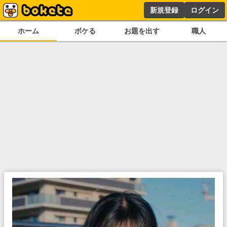
新規登録
ログイン
ホーム
ボケる
お題を出す
職人