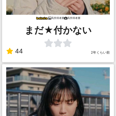
高所得者層
高所得者層
まだ★付かない
44
2年くらい前