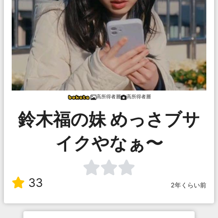
高所得者層
高所得者層
鈴木福の妹 めっさブサ
イクやなぁ〜
33
2年くらい前