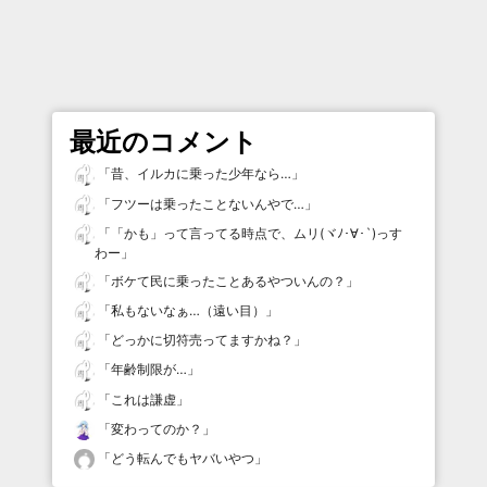
最近のコメント
「
昔、イルカに乗った少年なら…
」
「
フツーは乗ったことないんやで…
」
「
「かも」って言ってる時点で、ムリ(ヾﾉ･∀･`)っす
わー
」
「
ボケて民に乗ったことあるやついんの？
」
「
私もないなぁ…（遠い目）
」
「
どっかに切符売ってますかね？
」
「
年齢制限が…
」
「
これは謙虚
」
「
変わってのか？
」
「
どう転んでもヤバいやつ
」