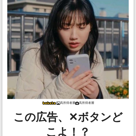
高所得者層
高所得者層
この広告、✕ボタンど
こよ！？