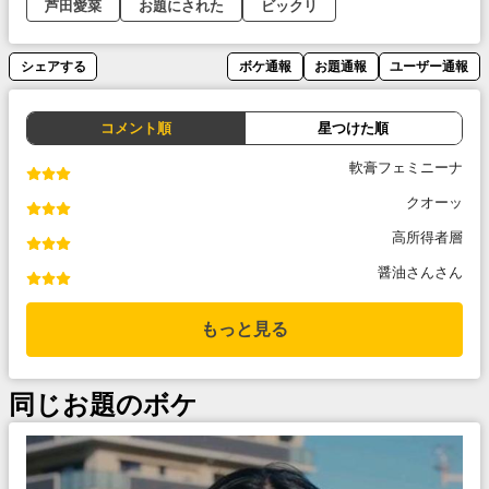
芦田愛菜
お題にされた
ビックリ
シェアする
ボケ通報
お題通報
ユーザー通報
コメント順
星つけた順
軟膏フェミニーナ
クオーッ
高所得者層
醤油さんさん
もっと見る
同じお題のボケ