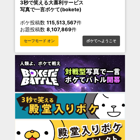
3秒で笑える大喜利サービス
写真で一言ボケて(bokete)
ボケ投稿数
115,513,567
件
お題投稿数
8,107,869
件
セーフモード オン
ボケてへようこそ