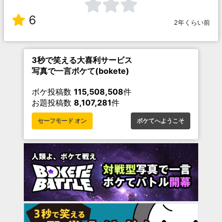
6
2年くらい前
3秒で笑える大喜利サービス
写真で一言ボケて(bokete)
ボケ投稿数
115,508,508
件
お題投稿数
8,107,281
件
セーフモード オン
ボケてへようこそ