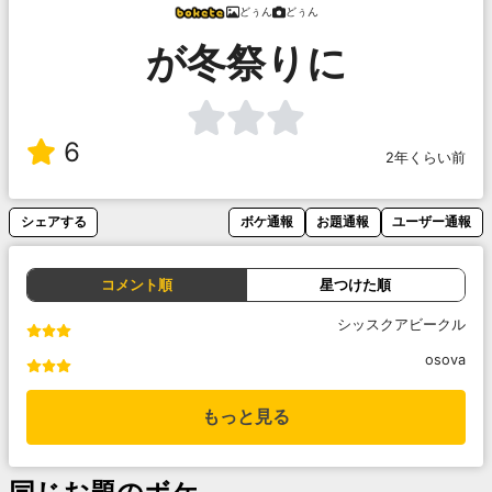
どぅん
どぅん
が冬祭りに
6
2年くらい前
シェアする
ボケ通報
お題通報
ユーザー通報
コメント順
星つけた順
シッスクアビークル
osova
もっと見る