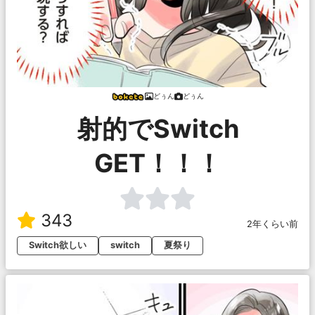
どぅん
どぅん
射的でSwitch
GET！！！
343
2年くらい前
Switch欲しい
switch
夏祭り