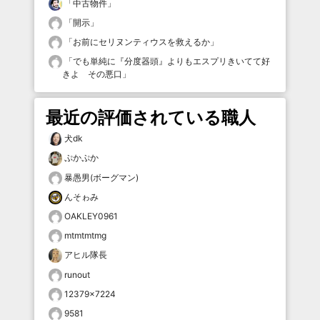
「
中古物件
」
「
開示
」
「
お前にセリヌンティウスを救えるか
」
「
でも単純に『分度器頭』よりもエスプリきいてて好
きよ その悪口
」
最近の評価されている職人
犬dk
ぷかぷか
暴愚男(ボーグマン)
んそゎみ
OAKLEY0961
mtmtmtmg
アヒル隊長
runout
12379×7224
9581