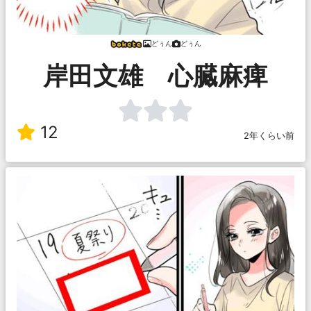
どぅん
どぅん
岸田文雄 心臓麻痺
12
2年くらい前