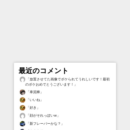
最近のコメント
「
放置させてた画像でボケられてうれしいです！最初
のボケおめでとうございます！
」
「
車泥棒
」
「
いいね
」
「
好き
」
「
顔がそれっぽいw
」
「
新フレーバーかな？
」