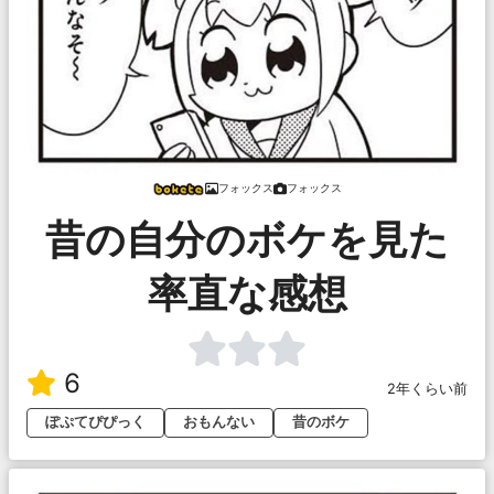
フォックス
フォックス
昔の自分のボケを見た
率直な感想
6
2年くらい前
ぽぷてぴぴっく
おもんない
昔のボケ