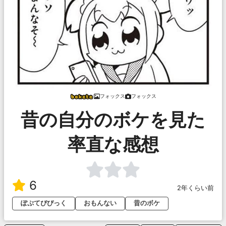
フォックス
フォックス
昔の自分のボケを見た
率直な感想
6
2年くらい前
ぽぷてぴぴっく
おもんない
昔のボケ