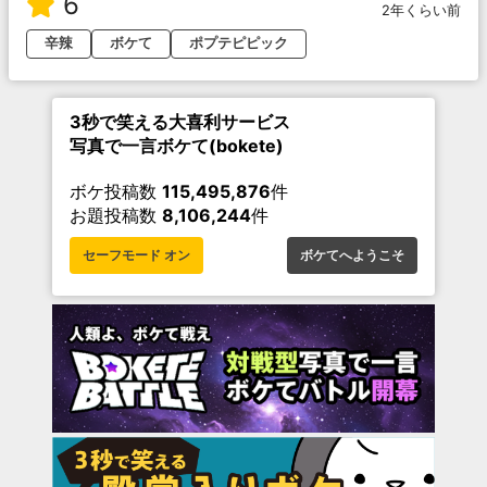
6
2年くらい前
辛辣
ボケて
ポプテピピック
3秒で笑える大喜利サービス
写真で一言ボケて(bokete)
ボケ投稿数
115,495,876
件
お題投稿数
8,106,244
件
セーフモード オン
ボケてへようこそ