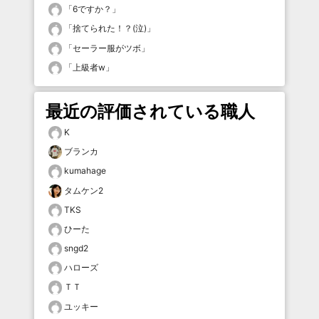
「
6ですか？
」
「
捨てられた！？(泣)
」
「
セーラー服がツボ
」
「
上級者w
」
最近の評価されている職人
K
ブランカ
kumahage
タムケン2
TKS
ひーた
sngd2
ハローズ
ＴＴ
ユッキー