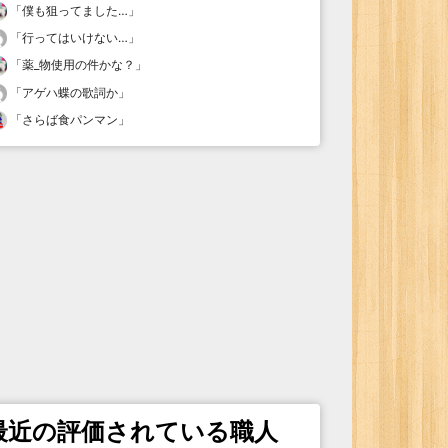
「
僕も狙ってました…
」
「
行ってはいけない…
」
「
薬_物使用の件かな？
」
「
アゲハ蝶の歌詞か
」
「
さらば食パンマン
」
最近の評価されている職人