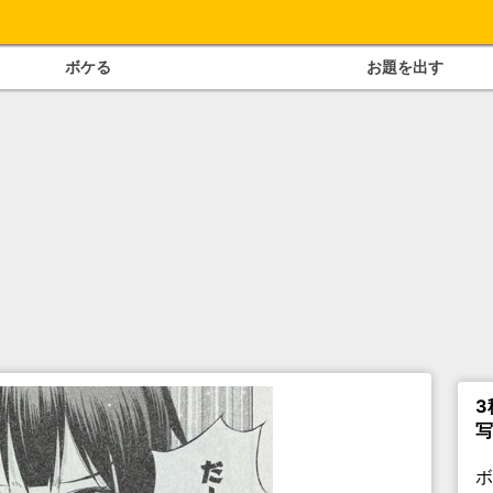
ボケる
お題を出す
3
写