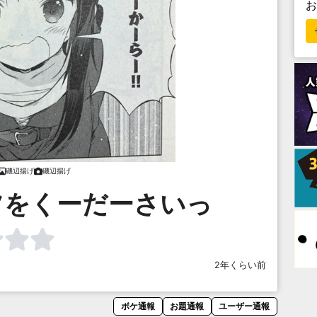
磯辺揚げ
磯辺揚げ
ツをくーだーさいっ
2年くらい前
ボケ通報
お題通報
ユーザー通報