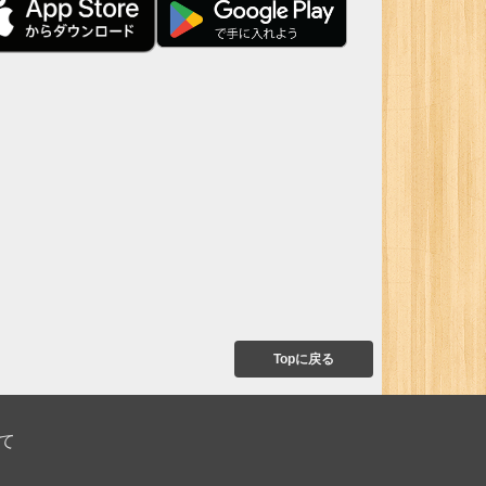
Topに戻る
て