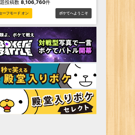
お題投稿数
8,106,760
件
セーフモード オン
ボケてへようこそ