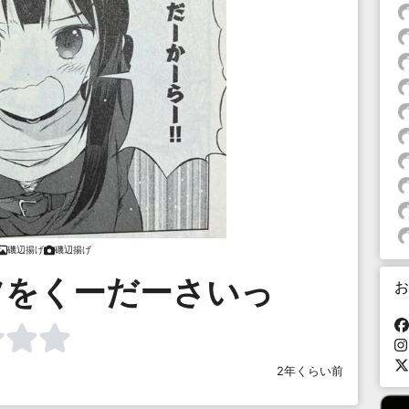
磯辺揚げ
磯辺揚げ
ツをくーだーさいっ
お
2年くらい前