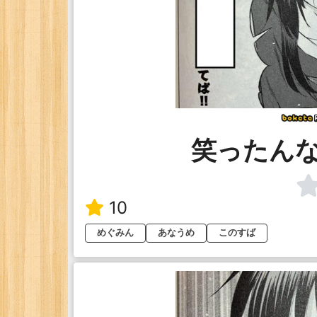
笑ったん
10
めぐみん
あなうめ
このすば