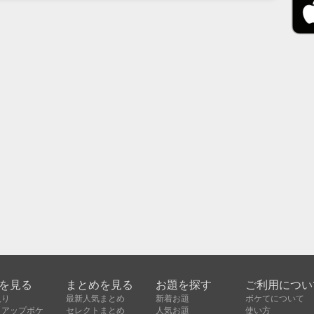
を見る
まとめを見る
お題を探す
ご利用につい
入り
最新人気まとめ
新着お題
ボケてについて
クアップボケ
セレクトまとめ
人気お題
使い方