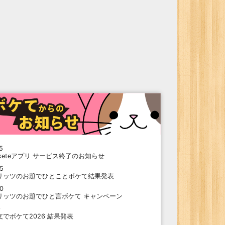
5
oketeアプリ サービス終了のお知らせ
15
リッツのお題でひとことボケて結果発表
10
リッツのお題でひと言ボケて キャンペーン
9
支でボケて2026 結果発表