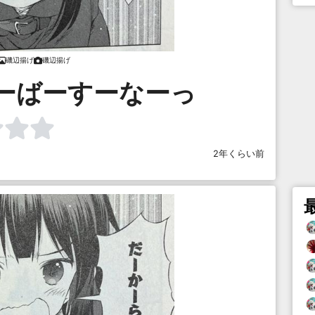
磯辺揚げ
磯辺揚げ
ーばーすーなーっ
2年くらい前