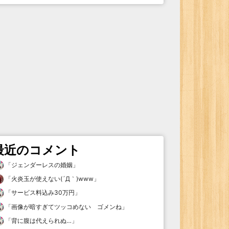
最近のコメント
「
ジェンダーレスの婚姻
」
「
火炎玉が使えない(´Д｀)www
」
「
サービス料込み30万円
」
「
画像が暗すぎてツッコめない ゴメンね
」
「
背に腹は代えられぬ…
」