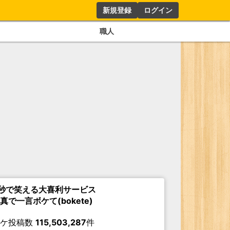
新規登録
ログイン
職人
秒で笑える大喜利サービス
真で一言ボケて(bokete)
ボケ投稿数
115,503,287
件