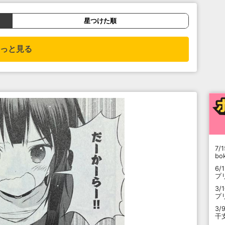
星つけた順
っと見る
7/1
b
6/
プ
3/
プ
3/
干