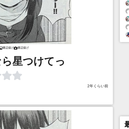
磯辺揚げ
磯辺揚げ
なら星つけてっ
2年くらい前