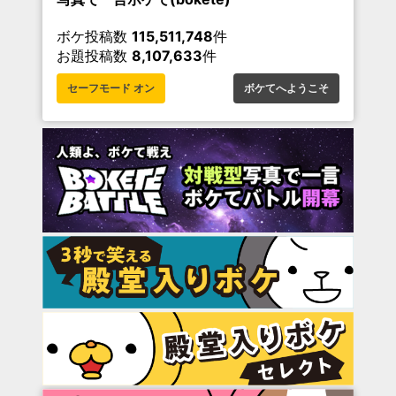
ボケ投稿数
115,511,748
件
お題投稿数
8,107,633
件
セーフモード オン
ボケてへようこそ