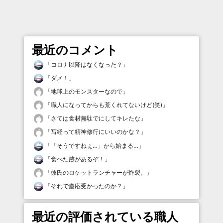
最近のコメント
「
コロナ以降はなくなった？
」
「
ダメ！
」
「
地球上のモンスターなので
」
「
職人になってからも荒くれてないけど(笑)
」
「
さては食材無駄でにしてキレたな
」
「
写経って精神修行にいいのかな？
」
「
「そうですねぇ…」から始まる…
」
「
食べた跡があるぞ！
」
「
彼氏のロケットランチャーが炸裂。
」
「
それで慶応受かったのか？
」
最近の評価されている職人