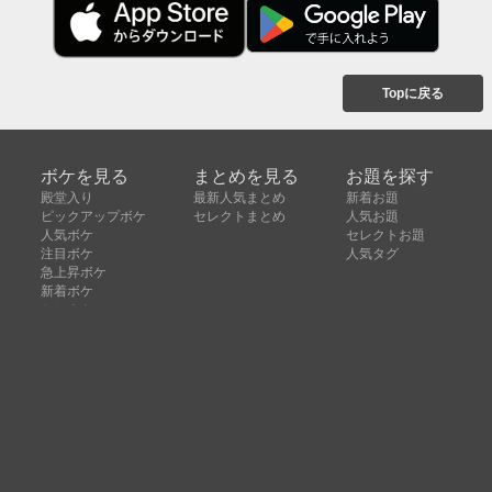
Topに戻る
ボケを見る
まとめを見る
お題を探す
殿堂入り
最新人気まとめ
新着お題
ピックアップボケ
セレクトまとめ
人気お題
人気ボケ
セレクトお題
注目ボケ
人気タグ
急上昇ボケ
新着ボケ
セレクト
タグ
ご利用について
ボケてについて
使い方
利用規約
よくある質問
クッキーの利用について