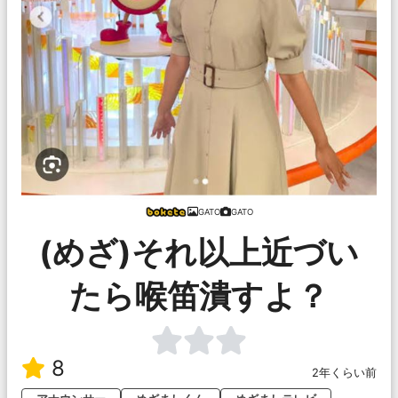
GATO
GATO
(めざ)それ以上近づい
たら喉笛潰すよ？
8
2年くらい前