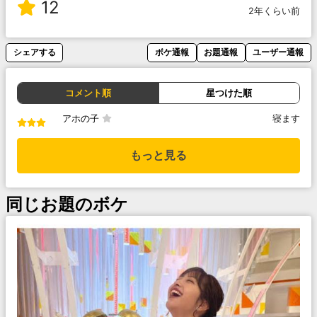
12
2年くらい前
シェアする
ボケ通報
お題通報
ユーザー通報
コメント順
星つけた順
アホの子
寝ます
もっと見る
同じお題のボケ