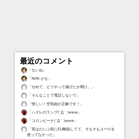
最近のコメント
「
ないね
」
「
NHK かな
」
「
せめて、どうやって揚げたか聞け。
」
「
そんなことで電話しないで
」
「
惜しい！空気砲が正解です！
」
「
ハズレのランプ(´Д｀)www
」
「
コロンビーナ(´Д｀)www
」
「
英はだいぶ前にEU離脱してて、そもそもユーロを
使ってなかった
」