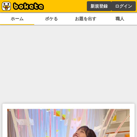
新規登録
ログイン
ホーム
ボケる
お題を出す
職人