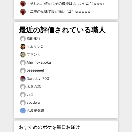
「
それね。確かにその機能は欲しい(´Д｀)www
」
「
二重の意味で腹が痛い(´Д｀)wwwww
」
最近の評価されている職人
風船旅行
タムケン2
ブランカ
Aho_hokapoka
beeeeeeef
Daredevil703
木瓜の花
カズ
abcdww_
六波羅探題
おすすめのボケを毎日お届け