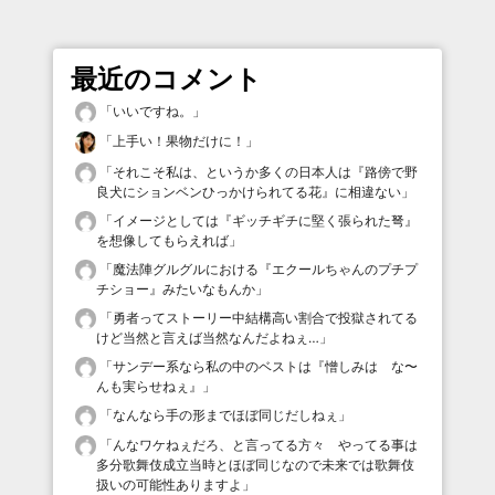
最近のコメント
「
いいですね。
」
「
上手い！果物だけに！
」
「
それこそ私は、というか多くの日本人は『路傍で野
良犬にションベンひっかけられてる花』に相違ない
」
「
イメージとしては『ギッチギチに堅く張られた弩』
を想像してもらえれば
」
「
魔法陣グルグルにおける『エクールちゃんのプチプ
チショー』みたいなもんか
」
「
勇者ってストーリー中結構高い割合で投獄されてる
けど当然と言えば当然なんだよねぇ…
」
「
サンデー系なら私の中のベストは『憎しみは な〜
んも実らせねぇ』
」
「
なんなら手の形までほぼ同じだしねぇ
」
「
んなワケねぇだろ、と言ってる方々 やってる事は
多分歌舞伎成立当時とほぼ同じなので未来では歌舞伎
扱いの可能性ありますよ
」