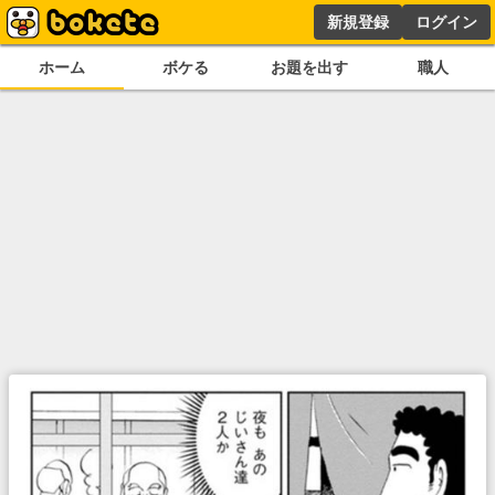
新規登録
ログイン
ホーム
ボケる
お題を出す
職人