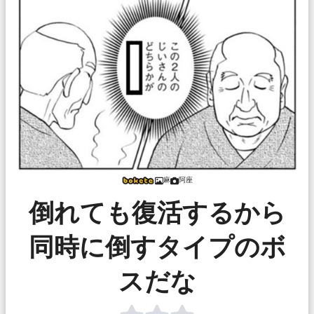
麻
阿座
倒れても復活するから
同時に倒すタイプのボ
スだな