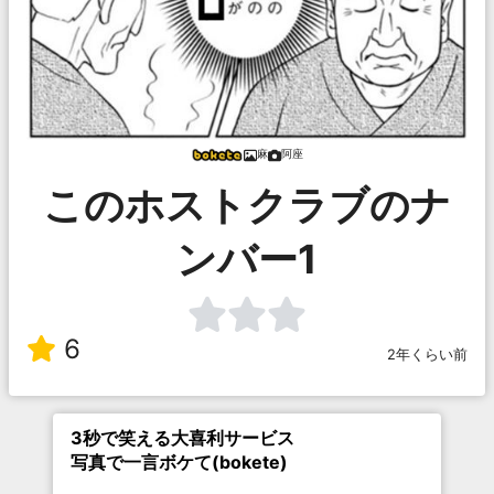
麻
阿座
このホストクラブのナ
ンバー1
6
2年くらい前
3秒で笑える大喜利サービス
写真で一言ボケて(bokete)