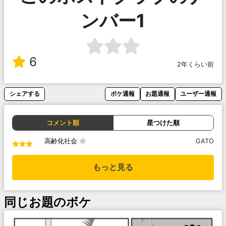
ンバー1
6
2年くらい前
シェアする
ボケ通報
お題通報
ユーザー通報
コメント順
星つけた順
高齢化社会
GATO
もっと見る
同じお題のボケ