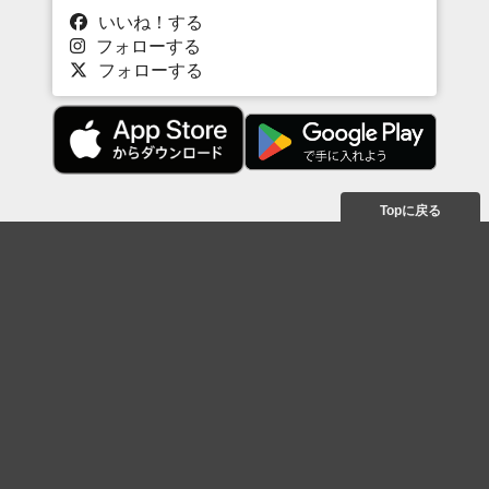
いいね！する
フォローする
フォローする
Topに戻る
ボケを見る
まとめを見る
お題を探す
殿堂入り
最新人気まとめ
新着お題
ピックアップボケ
セレクトまとめ
人気お題
人気ボケ
セレクトお題
注目ボケ
人気タグ
急上昇ボケ
新着ボケ
セレクト
タグ