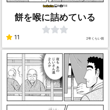
麻
阿座
餅を喉に詰めている
11
2年くらい前