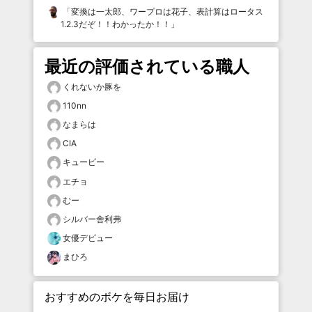
「
変換は一太郎、ワープロは花子、表計算はロータス
1.2.3だぞ！！わかったか！！
」
最近の評価されている職人
くれないか豚を
110nn
なまらは
CIA
キューピー
エチョ
むー
シルバー舎利弗
女優デビュー
まひろ
おすすめのボケを毎日お届け