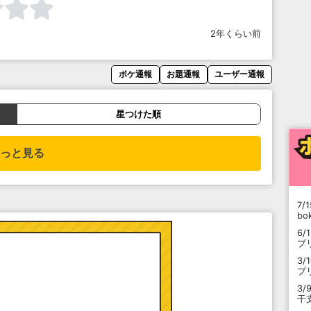
2年くらい前
ボケ通報
お題通報
ユーザー通報
星つけた順
っと見る
7/1
b
6/
プ
3/
プ
3/
干