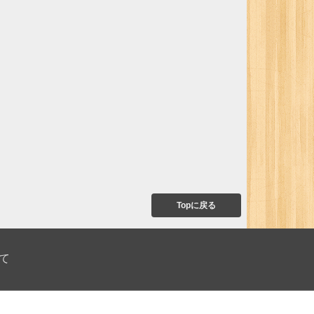
Topに戻る
て