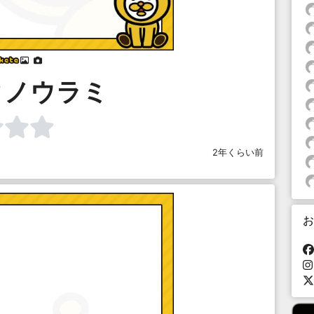
⠀
⠀
タノウラミ
2年くらい前
お