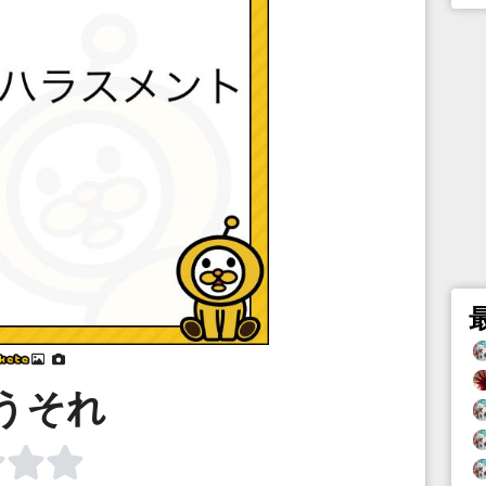
⠀
⠀
うそれ