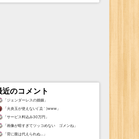
最近のコメント
「
ジェンダーレスの婚姻
」
「
火炎玉が使えない(´Д｀)www
」
「
サービス料込み30万円
」
「
画像が暗すぎてツッコめない ゴメンね
」
「
背に腹は代えられぬ…
」