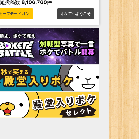
お題投稿数
8,106,760
件
セーフモード オン
ボケてへようこそ