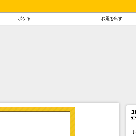
ボケる
お題を出す
3
写