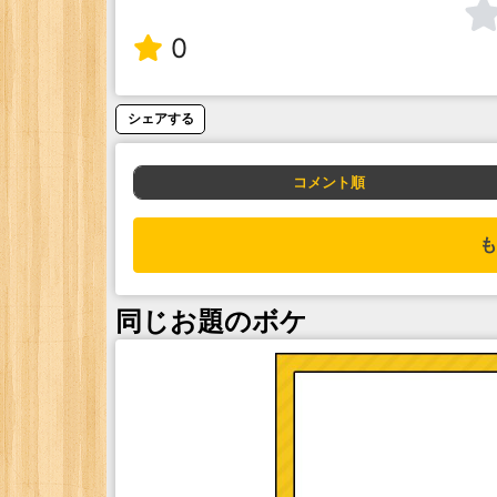
0
シェアする
コメント順
も
同じお題のボケ