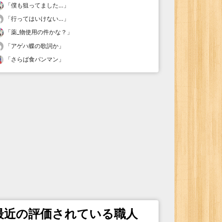
「
僕も狙ってました…
」
「
行ってはいけない…
」
「
薬_物使用の件かな？
」
「
アゲハ蝶の歌詞か
」
「
さらば食パンマン
」
最近の評価されている職人