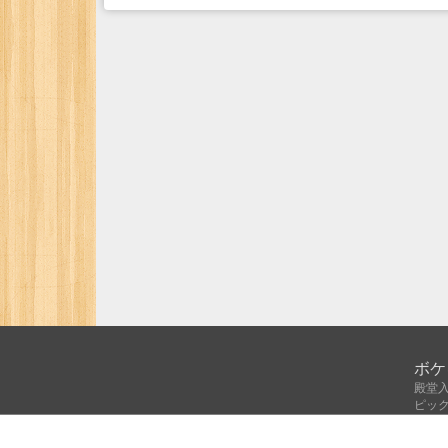
ボケ
殿堂
ピッ
人気
注目