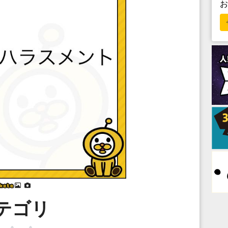
⠀
⠀
テゴリ