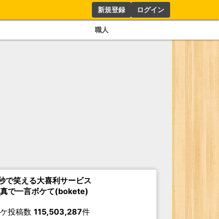
新規登録
ログイン
職人
秒で笑える大喜利サービス
真で一言ボケて(bokete)
ボケ投稿数
115,503,287
件