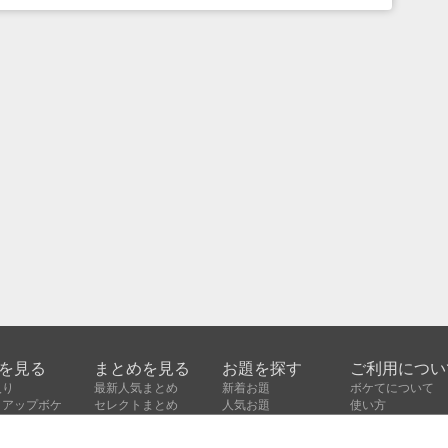
を見る
まとめを見る
お題を探す
ご利用につい
入り
最新人気まとめ
新着お題
ボケてについて
クアップボケ
セレクトまとめ
人気お題
使い方
ボケ
セレクトお題
利用規約
ボケ
人気タグ
よくある質問