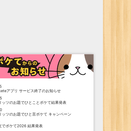
5
oketeアプリ サービス終了のお知らせ
15
リッツのお題でひとことボケて結果発表
10
リッツのお題でひと言ボケて キャンペーン
9
支でボケて2026 結果発表