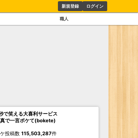
新規登録
ログイン
職人
秒で笑える大喜利サービス
真で一言ボケて(bokete)
ボケ投稿数
115,503,287
件