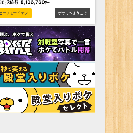
お題投稿数
8,106,760
件
セーフモード オン
ボケてへようこそ