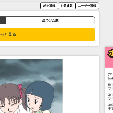
ボケ通報
お題通報
ユーザー通報
星つけた順
っと見る
7/1
b
6/
プ
3/
プ
3/
干