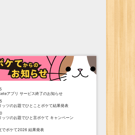
5
oketeアプリ サービス終了のお知らせ
15
リッツのお題でひとことボケて結果発表
10
リッツのお題でひと言ボケて キャンペーン
9
支でボケて2026 結果発表