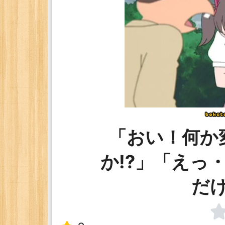
「おい！何か
か!?」「えっ
だ