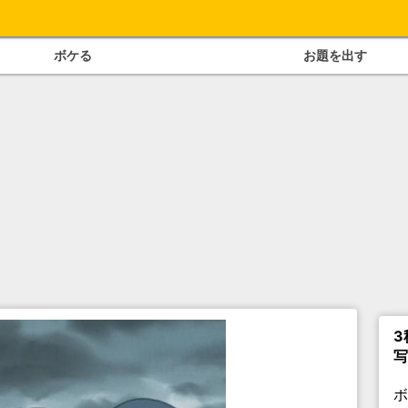
ボケる
お題を出す
3
写