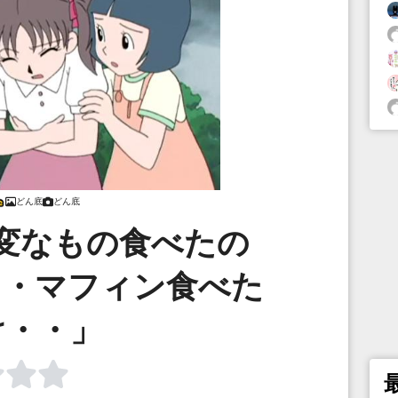
どん底
どん底
変なもの食べたの
・・マフィン食べた
け・・」