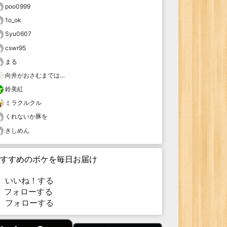
poo0999
1o_ok
Syu0607
cswr95
まる
向井がおさむまでは…
鈴美紅
ミラクルクル
くれないか豚を
きしめん
すすめのボケを毎日お届け
いいね！する
フォローする
フォローする