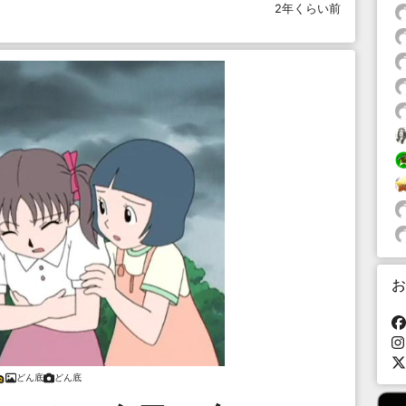
2年くらい前
お
どん底
どん底