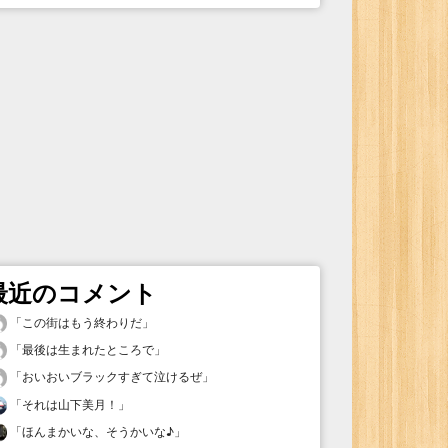
最近のコメント
「
この街はもう終わりだ
」
「
最後は生まれたところで
」
「
おいおいブラックすぎて泣けるぜ
」
「
それは山下美月！
」
「
ほんまかいな、そうかいな♪
」