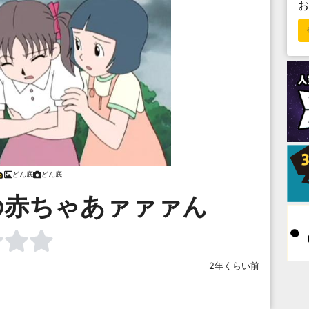
どん底
どん底
の赤ちゃあァァァん
2年くらい前