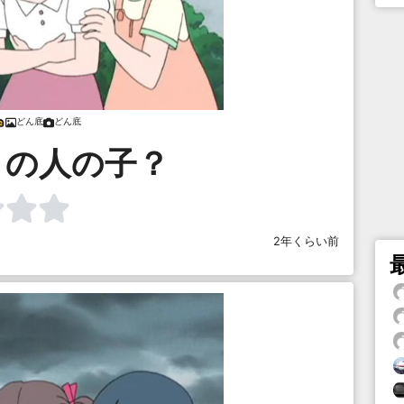
どん底
どん底
この人の子？
2年くらい前