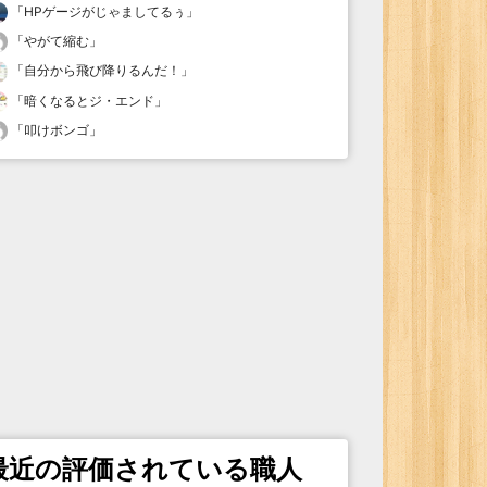
「
HPゲージがじゃましてるぅ
」
「
やがて縮む
」
「
自分から飛び降りるんだ！
」
「
暗くなるとジ・エンド
」
「
叩けボンゴ
」
最近の評価されている職人