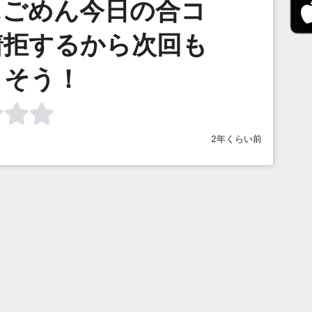
…ごめん今日の合コ
着拒するから次回も
さそう！
2年くらい前