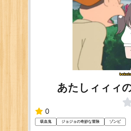
あたしィィィ
0
吸血鬼
ジョジョの奇妙な冒険
ゾンビ