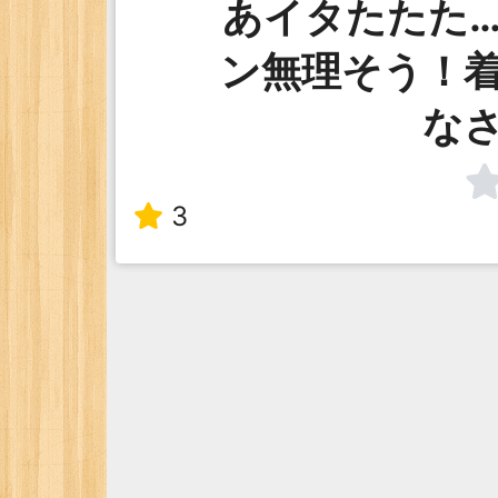
あイタたたた
ン無理そう！
な
3