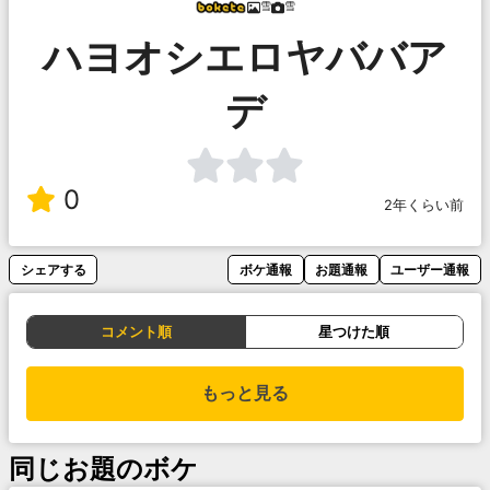
雪
雪
ハヨオシエロヤババア
デ
0
2年くらい前
シェアする
ボケ通報
お題通報
ユーザー通報
コメント順
星つけた順
もっと見る
同じお題のボケ