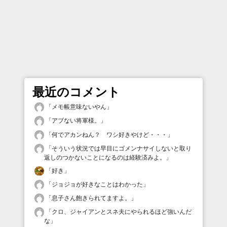
最近のコメント
「
メモ帳意味ないやん
」
「
アブない将軍様。
」
「
何でアカンねん？ ワシ好きやけど・・・
」
「
そういう状況では早目にゴメンナサイしないと取り
返しのつかないことになるのは経験済みよ。
」
「
好き
」
「
ジョジョが好きなことはわかった
」
「
息子さん飽きられてますよ。
」
「
クロ、ジャイアンとスネ夫にやられるほど強いんだ
な
」