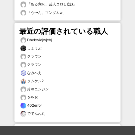
「
ある意味、芸人コロし(泣)
」
「
う〜ん、マンダムw
」
最近の評価されている職人
Dhebwidjwjxbj
しょうぶ
クラウン
クラウン
なみへえ
タムケン2
冷凍ニンジン
ををお
402error
ででんね丸
おすすめのボケを毎日お届け