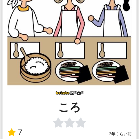
雪
雪
ころ
7
2年くらい前