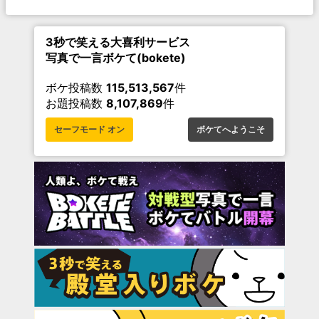
3秒で笑える大喜利サービス
写真で一言ボケて(bokete)
ボケ投稿数
115,513,567
件
お題投稿数
8,107,869
件
セーフモード オン
ボケてへようこそ