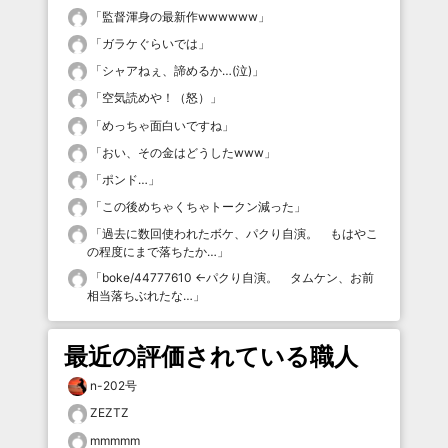
「
監督渾身の最新作wwwwww
」
「
ガラケぐらいでは
」
「
シャアねぇ、諦めるか…(泣)
」
「
空気読めや！（怒）
」
「
めっちゃ面白いですね
」
「
おい、その金はどうしたwww
」
「
ポンド…
」
「
この後めちゃくちゃトークン減った
」
「
過去に数回使われたボケ、パクり自演。 もはやこ
の程度にまで落ちたか…
」
「
boke/44777610 ←パクり自演。 タムケン、お前
相当落ちぶれたな…
」
最近の評価されている職人
n-202号
ZEZTZ
mmmmm