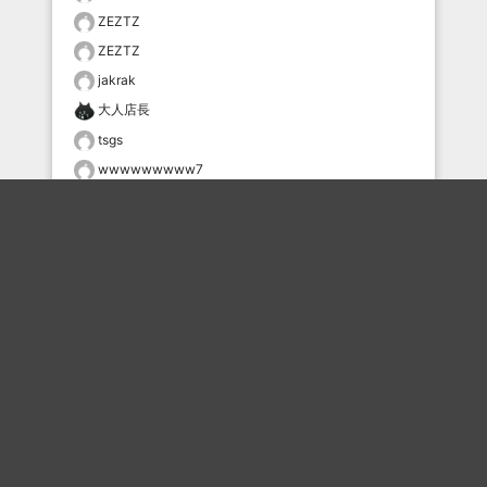
ZEZTZ
ZEZTZ
jakrak
大人店長
tsgs
wwwwwwwww7
甘楽@ピジョンマスク
おすすめのボケを毎日お届け
いいね！する
フォローする
フォローする