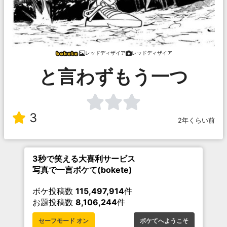
レッドディザイア
レッドディザイア
と言わずもう一つ
3
2年くらい前
3秒で笑える大喜利サービス
写真で一言ボケて(bokete)
ボケ投稿数
115,497,914
件
お題投稿数
8,106,244
件
セーフモード オン
ボケてへようこそ