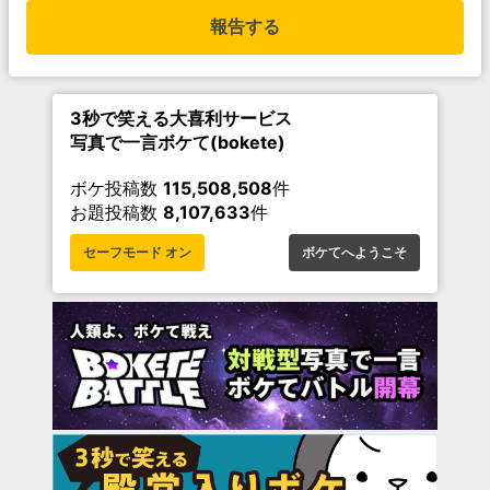
報告する
3秒で笑える大喜利サービス
写真で一言ボケて(bokete)
ボケ投稿数
115,508,508
件
お題投稿数
8,107,633
件
セーフモード オン
ボケてへようこそ