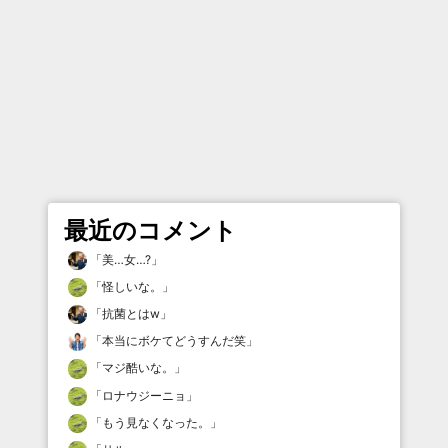
最近のコメント
「
美…女…?
」
「
怪しいな。
」
「
抗菌とはw
」
「
本当にボケてどうすんだ笑
」
「
マジ酷いな。
」
「
ロナウジーニョ
」
「
もう見なくなった。
」