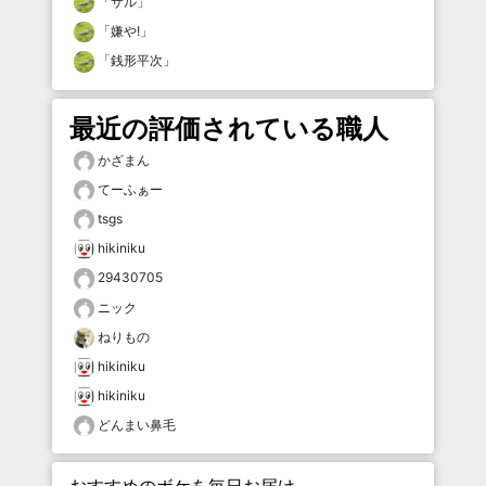
「
サル
」
「
嫌や!
」
「
銭形平次
」
最近の評価されている職人
かざまん
てーふぁー
tsgs
hikiniku
29430705
ニック
ねりもの
hikiniku
hikiniku
どんまい鼻毛