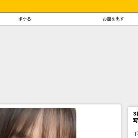
ボケる
お題を出す
3
写