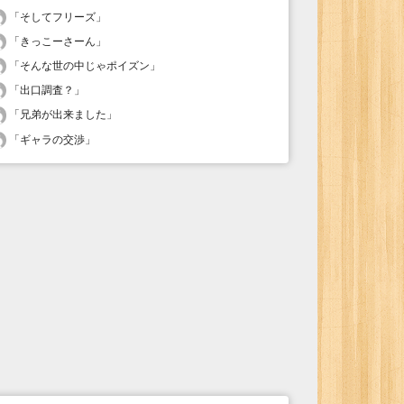
「
そしてフリーズ
」
「
きっこーさーん
」
「
そんな世の中じゃポイズン
」
「
出口調査？
」
「
兄弟が出来ました
」
「
ギャラの交渉
」