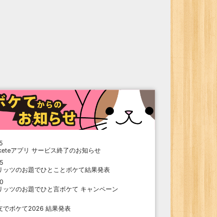
5
oketeアプリ サービス終了のお知らせ
15
リッツのお題でひとことボケて結果発表
10
リッツのお題でひと言ボケて キャンペーン
9
支でボケて2026 結果発表