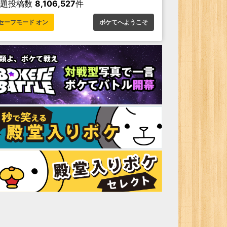
お題投稿数
8,106,527
件
セーフモード オン
ボケてへようこそ