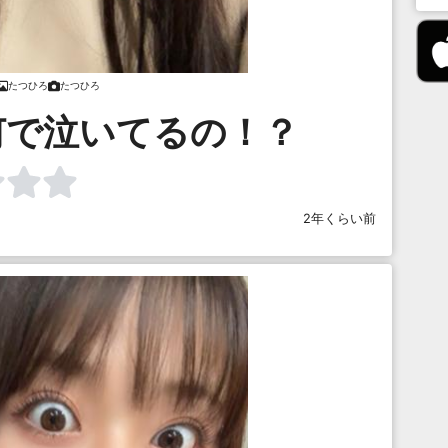
たつひろ
たつひろ
何で泣いてるの！？
2年くらい前