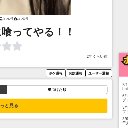
たつひろ
たつひろ
に喰ってやる！！
2年くらい前
ボケ通報
お題通報
ユーザー通報
7/1
b
星つけた順
6/
プ
っと見る
3/
プ
3/
干