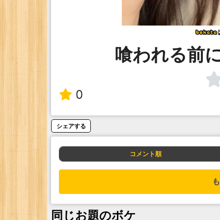
喰われる前
0
シェアする
コメント順
も
同じお題のボケ