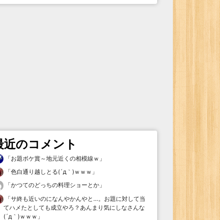
最近のコメント
「
お題ボケ賞～地元近くの相模線ｗ
」
「
色白通り越しとる(´д｀)ｗｗｗ
」
「
かつてのどっちの料理ショーとか
」
「
サ終も近いのになんやかんやと…。お題に対して当
てハメたとしても成立やろ？あんまり気にしなさんな
(´д｀)ｗｗｗ
」