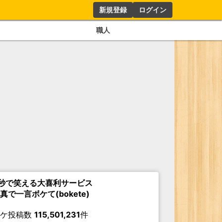
新規登録
ログイン
職人
秒で笑える大喜利サービス
真で一言ボケて(bokete)
ボケ投稿数
115,501,231
件