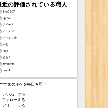
最近の評価されている職人
Syu0607
upjhon
アイデア
アイデア
プリティ慶
六助
tsgs
寝る！
mmmmm
bokkk
すすめのボケを毎日お届け
いいね！する
フォローする
フォローする