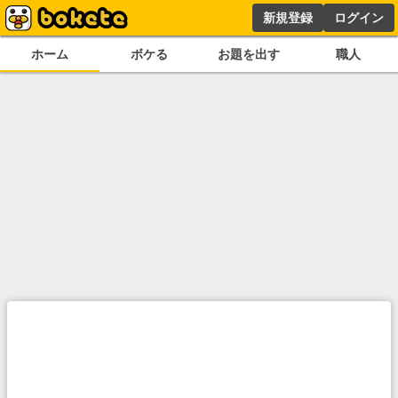
新規登録
ログイン
ホーム
ボケる
お題を出す
職人