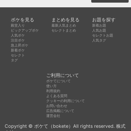
ボケを見る
まとめを見る
お題を探す
殿堂入り
最新人気まとめ
新着お題
ピックアップボケ
セレクトまとめ
人気お題
人気ボケ
セレクトお題
注目ボケ
人気タグ
急上昇ボケ
新着ボケ
セレクト
タグ
ご利用について
ボケてについて
使い方
利用規約
よくある質問
クッキーの利用について
お問い合わせ
広告掲載について
運営会社
Copyright © ボケて（bokete）All rights reserved. 株式