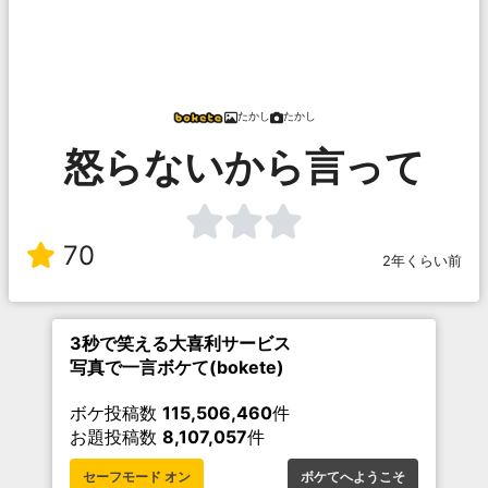
たかし
たかし
怒らないから言って
70
2年くらい前
3秒で笑える大喜利サービス
写真で一言ボケて(bokete)
ボケ投稿数
115,506,460
件
お題投稿数
8,107,057
件
セーフモード オン
ボケてへようこそ