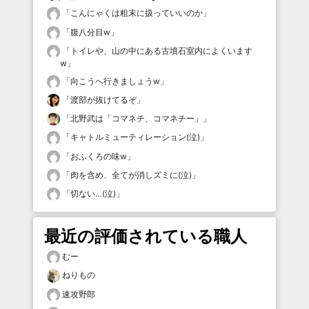
「
こんにゃくは粗末に扱っていいのか
」
「
腹八分目w
」
「
トイレや、山の中にある古墳石室内によくいます
w
」
「
向こうへ行きましょうw
」
「
渡部が抜けてるぞ
」
「
北野武は「コマネチ、コマネチー」
」
「
キャトルミューティレーション(泣)
」
「
おふくろの味w
」
「
肉を含め、全てが消しズミに(泣)
」
「
切ない…(泣)
」
最近の評価されている職人
むー
ねりもの
速攻野郎