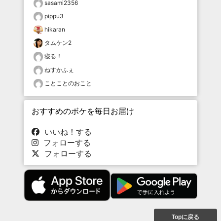
sasami2356
pippu3
hikaran
タムケン2
寝る！
ねすかふぇ
ことことのおこと
おすすめのボケを毎日お届け
いいね！する
フォローする
フォローする
Topに戻る