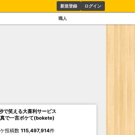
新規登録
ログイン
職人
秒で笑える大喜利サービス
真で一言ボケて(bokete)
ボケ投稿数
115,497,914
件