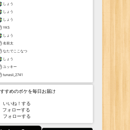
しょう
しょう
しょう
YK5
しょう
名前太
なたでここなつ
しょう
ユッキー
tunasii_2741
すすめのボケを毎日お届け
いいね！する
フォローする
フォローする