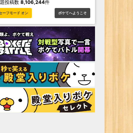
お題投稿数
8,106,244
件
セーフモード オン
ボケてへようこそ