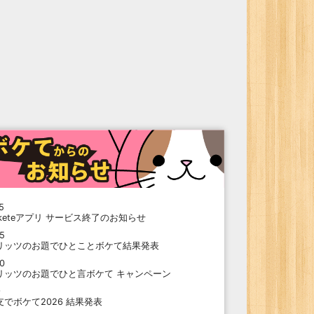
5
oketeアプリ サービス終了のお知らせ
15
リッツのお題でひとことボケて結果発表
10
リッツのお題でひと言ボケて キャンペーン
9
支でボケて2026 結果発表