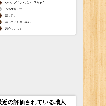
「
いや、ズボンとパンツ下ろそう
」
「
秀逸すぎるw
」
「
罰と罰
」
「
曇ってるし顔色悪いー
」
「
気のせいよ
」
最近の評価されている職人