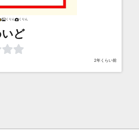
くりん
くりん
めいど
2年くらい前