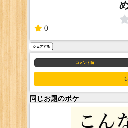
0
シェアする
コメント順
も
同じお題のボケ