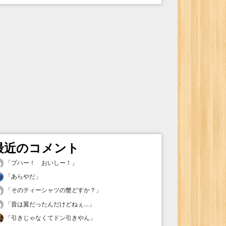
最近のコメント
「
プハー！ おいしー！
」
「
あらやだ
」
「
そのティーシャツの蟹どすか？
」
「
昔は翼だったんだけどねぇ…
」
「
引きじゃなくてドン引きやん
」