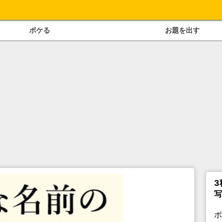
ボケる
お題を出す
3
写