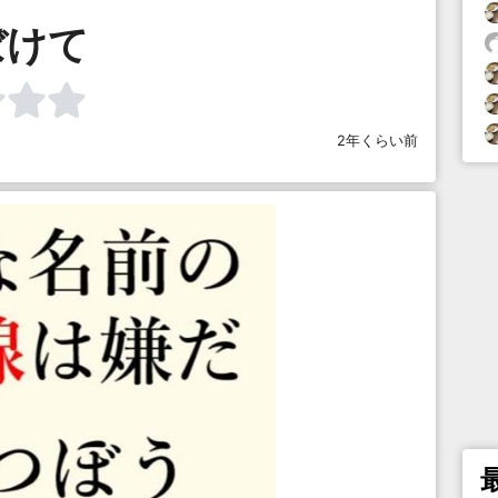
ぼけて
2年くらい前