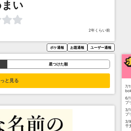
めまい
2年くらい前
ボケ通報
お題通報
ユーザー通報
星つけた順
っと見る
7/1
b
6/
プ
3/
プ
3/
干