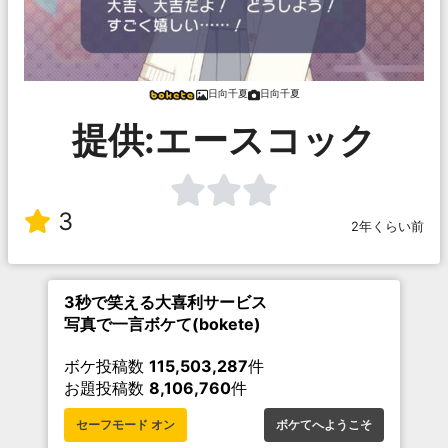
日向千夏
日向千夏
提供:エースコック
3
2年くらい前
3秒で笑える大喜利サービス
写真で一言ボケて(bokete)
ボケ投稿数
115,503,287
件
お題投稿数
8,106,760
件
セーフモード オン
ボケてへようこそ