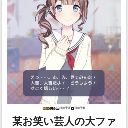
日向千夏
日向千夏
某お笑い芸人の大ファ