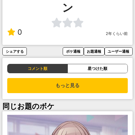
ン
0
2年くらい前
シェアする
ボケ通報
お題通報
ユーザー通報
コメント順
星つけた順
もっと見る
同じお題のボケ