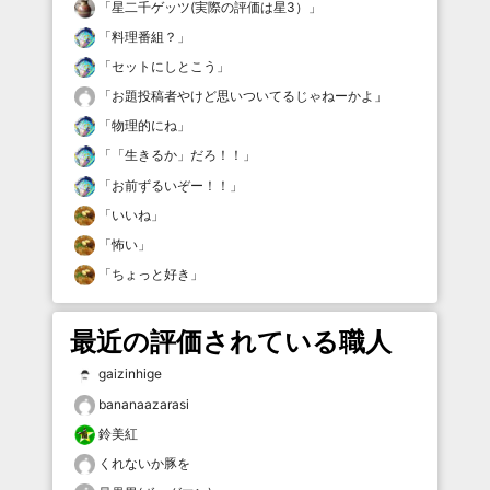
「
星二千ゲッツ(実際の評価は星3）
」
「
料理番組？
」
「
セットにしとこう
」
「
お題投稿者やけど思いついてるじゃねーかよ
」
「
物理的にね
」
「
「生きるか」だろ！！
」
「
お前ずるいぞー！！
」
「
いいね
」
「
怖い
」
「
ちょっと好き
」
最近の評価されている職人
gaizinhige
bananaazarasi
鈴美紅
くれないか豚を