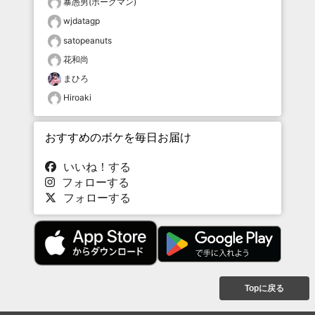
暴愚男(ボーグマン)
wjdatagp
satopeanuts
花和尚
まひろ
Hiroaki
おすすめのボケを毎日お届け
いいね！する
フォローする
フォローする
Topに戻る