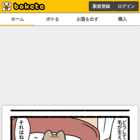
新規登録
ログイン
ホーム
ボケる
お題を出す
職人