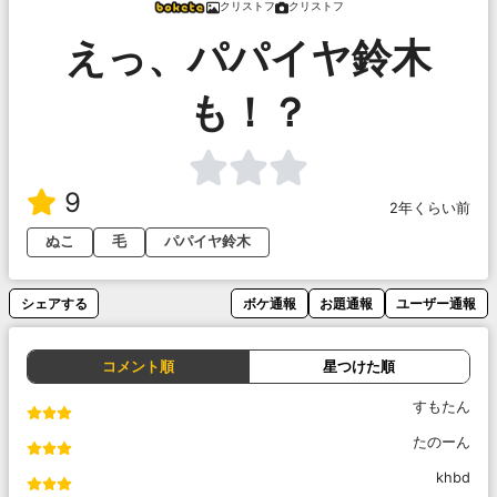
クリストフ
クリストフ
えっ、パパイヤ鈴木
も！？
9
2年くらい前
ぬこ
毛
パパイヤ鈴木
シェアする
ボケ通報
お題通報
ユーザー通報
コメント順
星つけた順
すもたん
たのーん
khbd