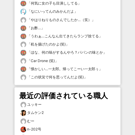
「
何気に女の子も目潰ししてる
」
「
なにいってんのみかんだよ
」
「
やはりねりものさんでしたか…（笑）
」
「
お酢…
」
「
うわぁ…こんなん出てきたらランプ捨てる
」
「
机を揚げたのかよ(笑)
」
「
ほな、何の味がするんやろ？パパンの味とか
」
「
Car Drone (笑)
」
「
懐かしい…一太郎。帰ってこーい一太郎ぅ
」
「
この状況で何を思ってんだよ(笑)
」
最近の評価されている職人
ユッキー
タムケン2
むー
n-202号