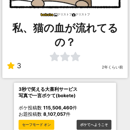
クリストフ
クリストフ
私、猫の血が流れてる
の？
3
2年くらい前
3秒で笑える大喜利サービス
写真で一言ボケて(bokete)
ボケ投稿数
115,506,460
件
お題投稿数
8,107,057
件
セーフモード オン
ボケてへようこそ