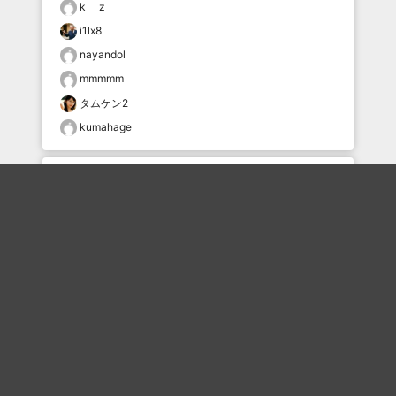
k___z
i1lx8
nayandol
mmmmm
タムケン2
kumahage
おすすめのボケを毎日お届け
いいね！する
フォローする
フォローする
Topに戻る