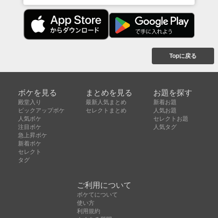
Topに戻る
ボケを見る
まとめを見る
お題を探す
殿堂入り
最新人気まとめ
新着お題
ピックアップボケ
セレクトまとめ
人気お題
人気ボケ
セレクトお題
注目ボケ
人気タグ
急上昇ボケ
新着ボケ
セレクト
タグ
ご利用について
ボケてについて
使い方
利用規約