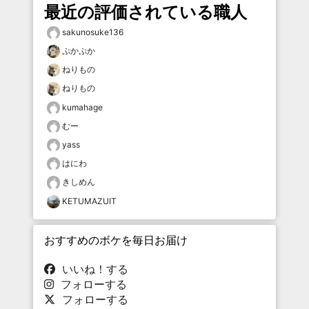
最近の評価されている職人
sakunosuke136
ぷかぷか
ねりもの
ねりもの
kumahage
むー
yass
はにわ
きしめん
KETUMAZUIT
おすすめのボケを毎日お届け
いいね！する
フォローする
フォローする