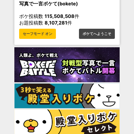
写真で一言ボケて(bokete)
ボケ投稿数
115,508,508
件
お題投稿数
8,107,281
件
セーフモード オン
ボケてへようこそ