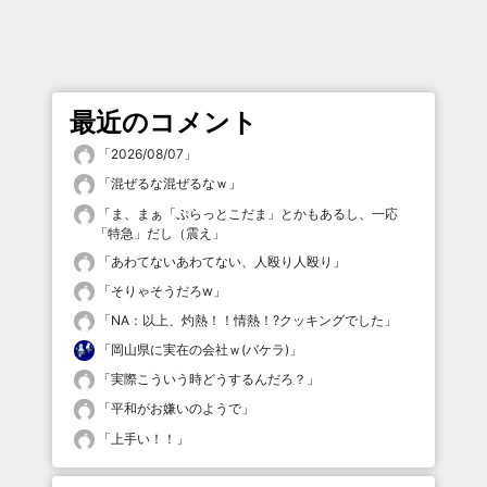
最近のコメント
「
2026/08/07
」
「
混ぜるな混ぜるなｗ
」
「
ま、まぁ「ぷらっとこだま」とかもあるし、一応
「特急」だし（震え
」
「
あわてないあわてない、人殴り人殴り
」
「
そりゃそうだろw
」
「
NA：以上、灼熱！！情熱！?クッキングでした
」
「
岡山県に実在の会社ｗ(バケラ)
」
「
実際こういう時どうするんだろ？
」
「
平和がお嫌いのようで
」
「
上手い！！
」