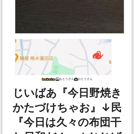
おとうさん
おとうさん
じいばあ『今日野焼き
かたづけちゃお』↓民
『今日は久々の布団干