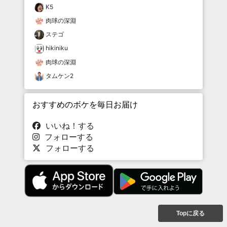
K5
肉球の深淵
ステゴ
hikiniku
肉球の深淵
タムケン2
おすすめのボケを毎日お届け
いいね！する
フォローする
フォローする
Topに戻る