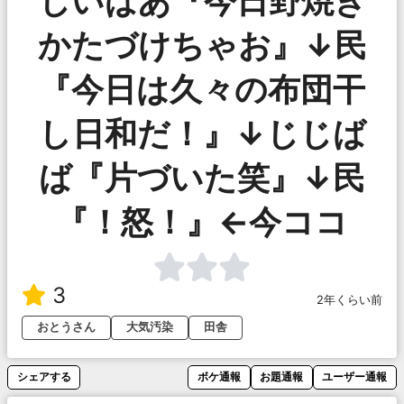
じいばあ『今日野焼き
かたづけちゃお』↓民
『今日は久々の布団干
し日和だ！』↓じじば
ば『片づいた笑』↓民
『！怒！』←今ココ
3
2年くらい前
おとうさん
大気汚染
田舎
シェアする
ボケ通報
お題通報
ユーザー通報