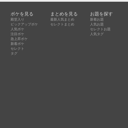
ボケを見る
まとめを見る
お題を探す
殿堂入り
最新人気まとめ
新着お題
ピックアップボケ
セレクトまとめ
人気お題
人気ボケ
セレクトお題
注目ボケ
人気タグ
急上昇ボケ
新着ボケ
セレクト
タグ
ご利用について
ボケてについて
使い方
利用規約
よくある質問
クッキーの利用について
お問い合わせ
広告掲載について
運営会社
Copyright © ボケて（bokete）All rights reserved. 株式
会社オモロキ