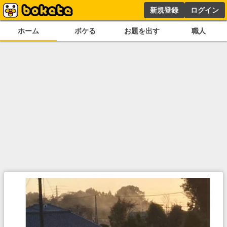
新規登録
ログイン
ホーム
ボケる
お題を出す
職人