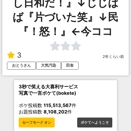
し日和だ！』↓じじば
ば『片づいた笑』↓民
『！怒！』←今ココ
3
2年くらい前
おとうさん
大気汚染
田舎
3秒で笑える大喜利サービス
写真で一言ボケて(bokete)
ボケ投稿数
115,513,567
件
お題投稿数
8,108,202
件
セーフモード オン
ボケてへようこそ