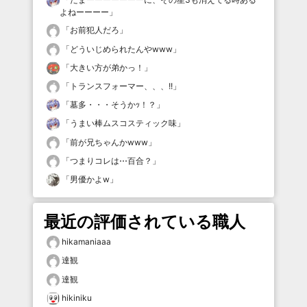
よねーーーー
」
「
お前犯人だろ
」
「
どういじめられたんやwww
」
「
大きい方が弟かっ！
」
「
トランスフォーマー、、、!!
」
「
墓多・・・そうかｯ！？
」
「
うまい棒ムスコスティック味
」
「
前が兄ちゃんかwww
」
「
つまりコレは⋯百合？
」
「
男優かよw
」
最近の評価されている職人
hikamaniaaa
達観
達観
hikiniku