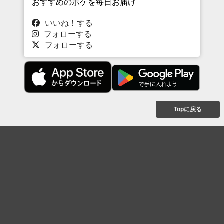
おすすめのボケを毎日お届け
いいね！する
フォローする
フォローする
Topに戻る
ボケを見る
まとめを見る
お題を探す
殿堂入り
最新人気まとめ
新着お題
ピックアップボケ
セレクトまとめ
人気お題
人気ボケ
セレクトお題
注目ボケ
人気タグ
急上昇ボケ
新着ボケ
セレクト
タグ