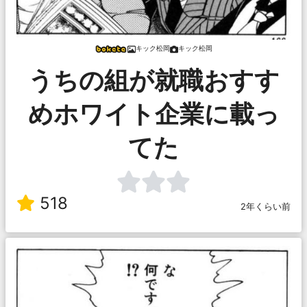
キック松岡
キック松岡
うちの組が就職おすす
めホワイト企業に載っ
てた
518
2年くらい前