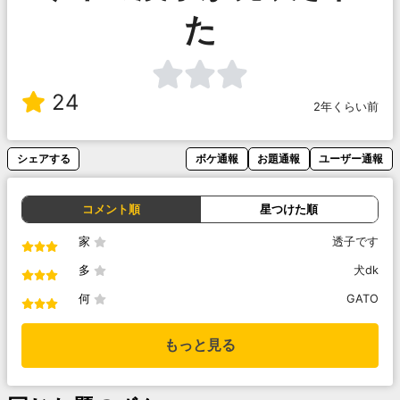
た
24
2年くらい前
シェアする
ボケ通報
お題通報
ユーザー通報
コメント順
星つけた順
家
透子です
多
犬dk
何
GATO
もっと見る