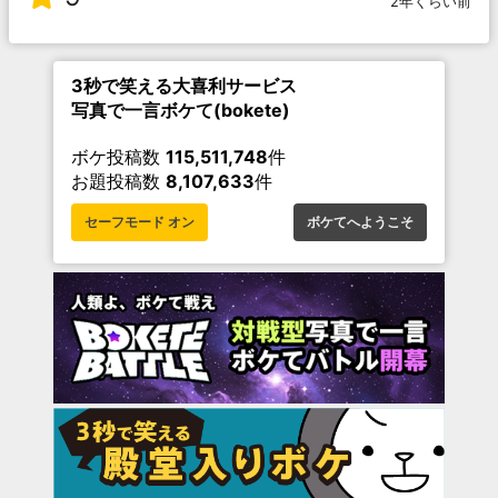
2年くらい前
3秒で笑える大喜利サービス
写真で一言ボケて(bokete)
ボケ投稿数
115,511,748
件
お題投稿数
8,107,633
件
セーフモード オン
ボケてへようこそ