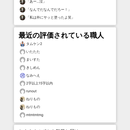
「
あー…泣
」
「
なんでだなんでだろー！
」
「
私は外にサッと塗ったよ笑
」
最近の評価されている職人
タムケン2
いたたた
まいすた
きしめん
なみへえ
2字以上15字以内
runout
ねりもの
ねりもの
mtmtmtmg