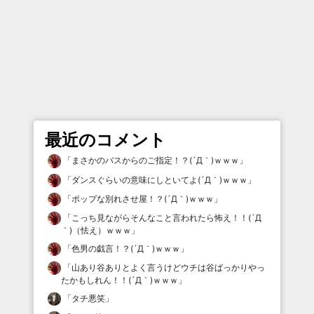
最近のコメント
「
まさかのバスからのご指定！？(´Д｀)ｗｗｗ
」
「
ダンスぐらいの意味にしといてよ(´Д｀)ｗｗｗ
」
「
ポップな別れさせ屋！？(´Д｀)ｗｗｗ
」
「
こっち見ながらそんなこと言われたら怖え！！(´Д
｀)（怯え）ｗｗｗ
」
「
色男の戯言！？(´Д｀)ｗｗｗ
」
「
山あり谷ありとよく言うけどウチは谷ばっかりやっ
たかもしれん！！(´Д｀)ｗｗｗ
」
「
タチ悪笑
」