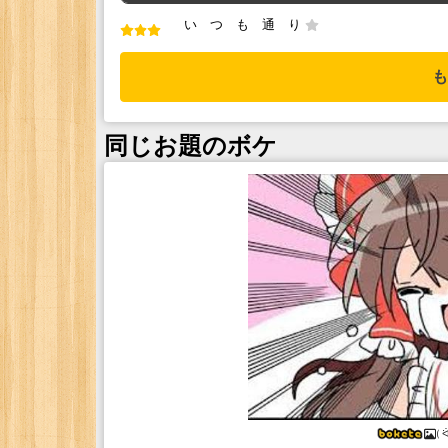
い つ も 通 り
も
同じお題のボケ
( ᐛ