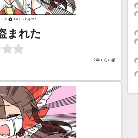
ロストワ好きの人
 )( ᐛ )
盗まれた
2年くらい前