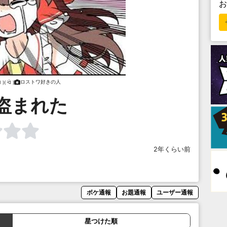
ロストワ好きの人
 )( ᐛ )
盗まれた
2年くらい前
ボケ通報
お題通報
ユーザー通報
星つけた順