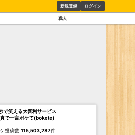
新規登録
ログイン
職人
秒で笑える大喜利サービス
真で一言ボケて(bokete)
ボケ投稿数
115,503,287
件