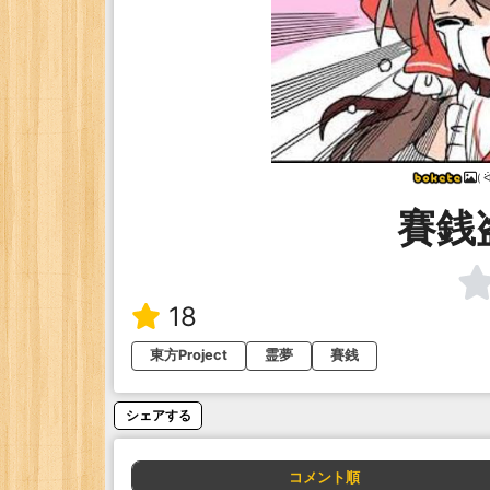
( ᐛ
賽銭
18
東方Project
霊夢
賽銭
シェアする
コメント順