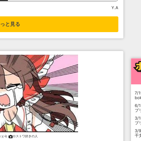
Y.A
っと見る
7/1
b
6/
プ
3/
プ
3/
干
ロストワ好きの人
 )( ᐛ )