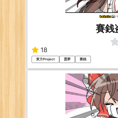
( ᐛ
賽銭
18
東方Project
霊夢
賽銭