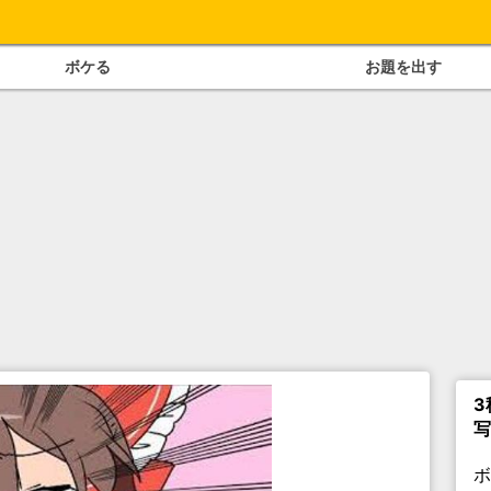
ボケる
お題を出す
3
写