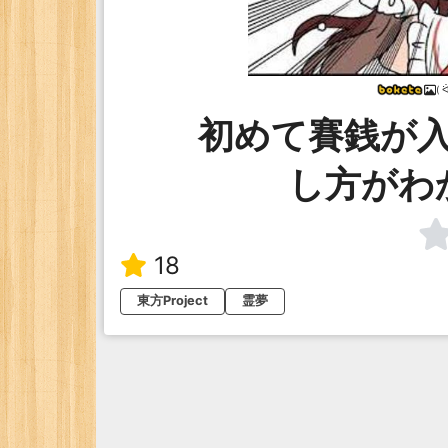
( ᐛ
初めて賽銭が
し方がわ
18
東方Project
霊夢