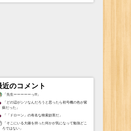
最近のコメント
「
先生ーーーーーっ!!!
」
「
どの辺がシソなんだろうと思ったら初号機の色が紫
蘇だった
」
「
「ドローン」の有名な検索妨害だ
」
「
そこにいる大鎌を持った何かが気になって勉強どこ
ろではない
」