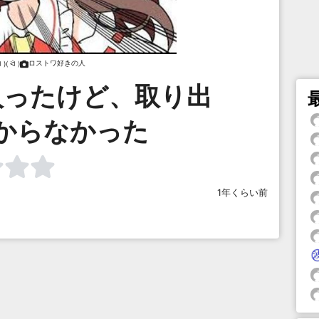
ロストワ好きの人
 )( ᐛ )
入ったけど、取り出
からなかった
1年くらい前