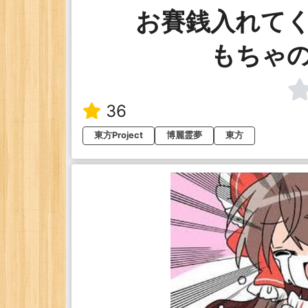
お賽銭入れて
もちゃ
36
東方Project
博麗霊夢
東方