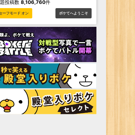
お題投稿数
8,106,760
件
セーフモード オン
ボケてへようこそ