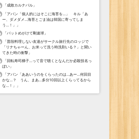
「
成敗カルナバル
」
「
アバン「個人的にはそこに海苔を…」 キル「あ
ー、ダメダメ…海苔とごま油は韓国に寄ってしま
う…！」
」
「
バットめがけて剛速球
」
「
普段料理しない友達がサークル旅行先のロッジで
「リナちゃーん、お米って洗う時洗剤いる？」と聞い
てきた時の衝撃
」
「
回転寿司梯子…って音で聴くとなんだか必殺技名っ
ぽい
」
「
アバン「ああいうのをくらったのは…あー…何回目
かな…？ うん、まあ…多分10回以上くらってるから
な…！」
」