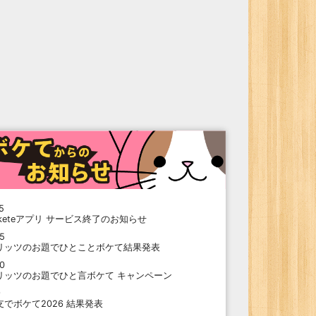
5
oketeアプリ サービス終了のお知らせ
15
リッツのお題でひとことボケて結果発表
10
リッツのお題でひと言ボケて キャンペーン
9
支でボケて2026 結果発表